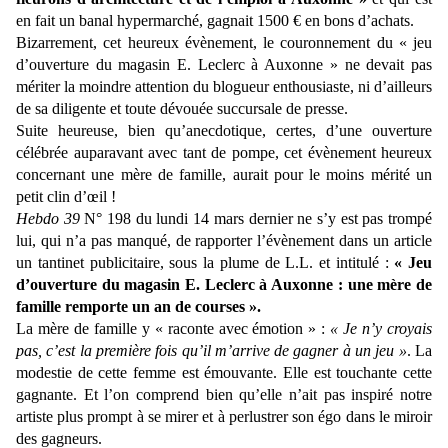
en fait un banal hypermarché, gagnait 1500 € en bons d’achats.
Bizarrement, cet heureux évènement, le couronnement du « jeu
d’ouverture du magasin E. Leclerc à Auxonne » ne devait pas
mériter la moindre attention du blogueur enthousiaste, ni d’ailleurs
de sa diligente et toute dévouée succursale de presse.
Suite heureuse, bien qu’anecdotique, certes, d’une ouverture
célébrée auparavant avec tant de pompe, cet évènement heureux
concernant une mère de famille, aurait pour le moins mérité un
petit clin d’œil !
Hebdo 39
N° 198 du lundi 14 mars dernier ne s’y est pas trompé
lui, qui n’a pas manqué, de rapporter l’évènement dans un article
un tantinet publicitaire, sous la plume de L.L. et intitulé :
« Jeu
d’ouverture du magasin E. Leclerc à Auxonne : une mère de
famille remporte un an de courses ».
La mère de famille y « raconte avec émotion » :
« Je n’y croyais
pas, c’est la première fois qu’il m’arrive de gagner à un jeu »
. La
modestie de cette femme est émouvante. Elle est touchante cette
gagnante. Et l’on comprend bien qu’elle n’ait pas inspiré notre
artiste plus prompt à se mirer et à perlustrer son égo dans le miroir
des gagneurs.