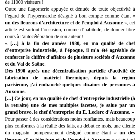
de 11000 visiteurs !
Outre une flagornerie appuyée et dénuée de toute objectivité à
l’égard de l’hypermarché désigné à bon compte comme étant
«
un des fleurons d’architecture et de l’emploi à Auxonne »
, cet
article est surtout l’occasion, comme d’habitude, de donner libre
cours à l’autocélébration de son auteur !
« […] à la fin des années 1980, en ma qualité de chef
d’entreprise industrielle, à l’époque, il m’a été agréable de
renforcer le chiffre d’affaires de plusieurs sociétés d’Auxonne
et du Val de Saône.
Dès 1990 après une décentralisation partielle d’activité de
fabrication de matériel thermique, depuis la région
parisienne, j’ai embauché quelques dizaines de personnes à
Auxonne.
[…] Ce jour, en ma qualité de chef d’entreprise industrielle (à
la retraite) une de mes multiples facettes, je salue par un
grand bravo, le chef d’entreprise du E. Leclerc d’Auxonne. »
Pour passer à des considérations moins ronflantes, mais beaucoup
plus conformes à la réalité des faits, au début ce mois, une cliente
du magasin, pompeusement désigné comme étant
« un des
fleurons d’architecture et de l’emploi à Auxonne »
et qui est