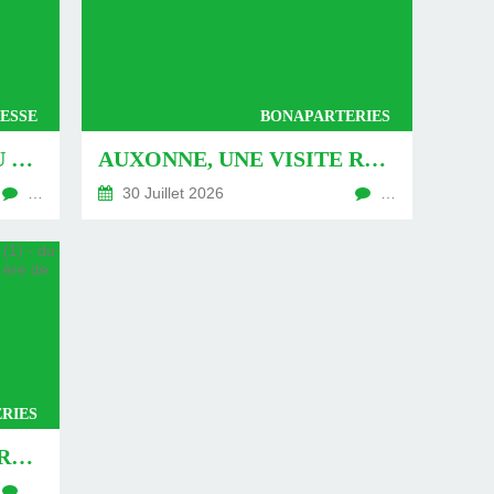
ESSE
BONAPARTERIES
AUXONNE : « DÉFIS » AU PIED DU MUR - DU 04 AOÛT 2026 (JOUR 771 DE LA NOUVELLE ÈRE DE CHANTECLER)
AUXONNE, UNE VISITE REVISITÉE (2) - DU 30 JUILLET 2026 (JOUR 764 DE LA NOUVELLE ÈRE DE CHANTECLER)
…
30 Juillet 2026
…
RIES
AUXONNE, UNE VISITE REVISITÉE (1) - DU 26 JUILLET 2026 (JOUR 762 DE LA NOUVELLE ÈRE DE CHANTECLER)
…