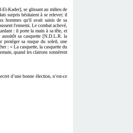
d-El-Kader], se glissant au milieu de
s surpris hésitaient à se relever; il
ux hommes qu'il avait saisis de sa
poussent l'ennemi. Le combat achevé,
dant : il porte la main à sa tête, et
 aussitôt sa casquette [N.D.L.R. la
ur protéger sa nuque du soleil, une
éter : « La casquette, la casquette du
ndemain, quand les clairons sonnèrent
ecret d’une bonne élection, n’est-ce