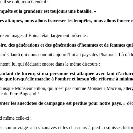
e il se doit, mon Général :
quête et la grandeur est toujours une bataille. »
es attaques, nous allons traverser les tempêtes, nous allons foncer e
ire en images d’Épinal était largement présente :
oire, des générations et des générations d’hommes et de femmes qui
iré Claudi qui nous conduit aujourd’hui au pays des Pharaons. Là où le s
ntent, lui qui déclarait encore dans le même discours :
 autant de fureur, si ma personne est attaquée avec tant d’acharn
e que lorsqu’elle marche à l’ombre et lorsqu’elle réforme à minim
puisque Monsieur Fillon, qui n’est pas comme Monsieur Macron, allergiq
tte du Père Bugeaud !
ter les anecdotes de campagne est perdue pour notre pays. »
déc
d même celle-ci :
 son ouvrage « Les zouaves et les chasseurs à pied : esquisses histor