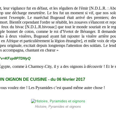
, leur vigilance fut en défaut, et les réguliers de l'émir [N.D.L.R. : Ab
amp une décharge meurtrière. Le feu fut un moment si vif, que nos soldat
nassent l'exemple. Le maréchal Bugeaud était arrivé des premiers; de
ort. Bientôt cependant l'ordre se rétablit, les zouaves s'élancent et re
s feux du bivac [N.D.L.R.bivouac] que tout le monde souriait en le regar
simple bonnet de coton, comme le roi d'Yvetot de Béranger. Il demande
o à deux visières, Bugeaud ayant fait rajouter la visière arrière po
en Afrique et particulièrement la légion étrangère], et mille voix de rép
peu originale, excitait depuis longtemps l'attention des soldats. Le le
les accompagna, chantant en chœur »
h?v=KFzp8P7DNyQ
Égypte, comme à Charmoy-City, il y a des oignons à découvrir ! Et le s
 OIGNON DE CUISINE - du 06 février 2017
vous voulez rire ! Les Pyramides c’est quand même autre chose !
Histoire, Pyramides et oignons