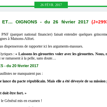
26
FÉVR.
2017
 ET… OIGNONS - du 26 février 2017
(J+299
e PNF (parquet national financier) faisait entendre quelques grincem
ignes à Maisons-Alfort.
s dispenserons de rapporter ici les arguments-massues.
lyriques :
« Laissons les girouettes voler avec les girouettes. Nous,
i se ramassent à la pelle, sans doute…
- du 20 février 2017
aullistes ne manquaient pas :
 de lance du pacte républicain. Mais elle a été dévoyée de sa missio
t doit être fort. »
r le Général mis en examen !