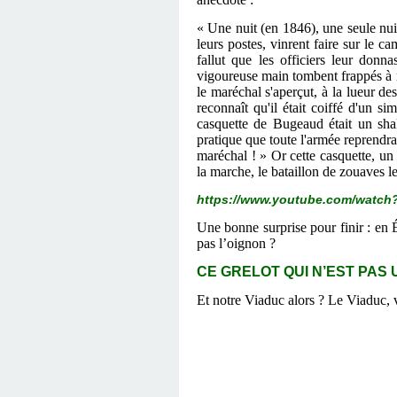
« Une nuit (en 1846), une seule nuit
leurs postes, vinrent faire sur le c
fallut que les officiers leur don
vigoureuse main tombent frappés à m
le maréchal s'aperçut, à la lueur de
reconnaît qu'il était coiffé d'un 
casquette de Bugeaud était un shak
pratique que toute l'armée reprendra 
maréchal ! » Or cette casquette, un 
la marche, le bataillon de zouaves 
https://www.youtube.com/watc
Une bonne surprise pour finir : en 
pas l’oignon ?
CE GRELOT QUI N’EST PAS UN
Et notre Viaduc alors ? Le Viaduc, 