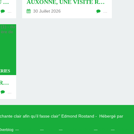
AUXONNE : « DÉFIS » AU PIED DU MUR - DU 04 AOÛT 2026 (JOUR 771 DE LA NOUVELLE ÈRE DE CHANTECLER)
AUXONNE, UNE VISITE REVISITÉE (2) - DU 30 JUILLET 2026 (JOUR 764 DE LA NOUVELLE ÈRE DE CHANTECLER)
…
30 Juillet 2026
…
RIES
AUXONNE, UNE VISITE REVISITÉE (1) - DU 26 JUILLET 2026 (JOUR 762 DE LA NOUVELLE ÈRE DE CHANTECLER)
…
 chante clair afin qu'il fasse clair" Edmond Rostand - Hébergé par
Over
 Overblog
Top articles
Contact
Signaler un abus
C.G.U.
Cookies et