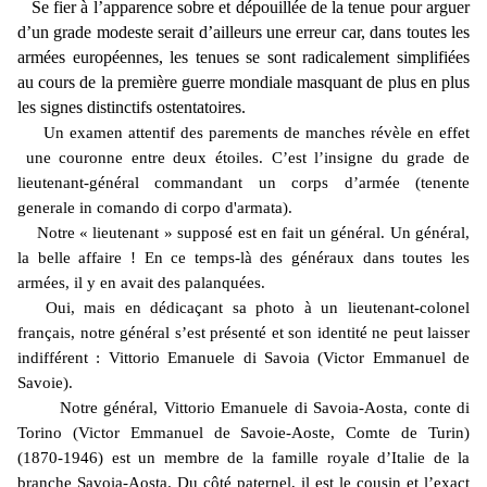
Se fier à l’apparence sobre et dépouillée de la tenue pour arguer
d’un grade modeste serait d’ailleurs une erreur car, dans toutes les
armées européennes, les tenues se sont radicalement simplifiées
au cours de la première guerre mondiale masquant de plus en plus
les signes distinctifs ostentatoires.
Un examen attentif des parements de manches révèle en effet
une couronne entre deux étoiles. C’est l’insigne du grade de
lieutenant-général commandant un corps d’armée (tenente
generale in comando di corpo d'armata).
Notre « lieutenant » supposé est en fait un général. Un général,
la belle affaire ! En ce temps-là des généraux dans toutes les
armées, il y en avait des palanquées.
Oui, mais en dédicaçant sa photo à un lieutenant-colonel
français, notre général s’est présenté et son identité ne peut laisser
indifférent : Vittorio Emanuele di Savoia (Victor Emmanuel de
Savoie).
Notre général, Vittorio Emanuele di Savoia-Aosta, conte di
Torino (Victor Emmanuel de Savoie-Aoste, Comte de Turin)
(1870-1946) est un membre de la famille royale d’Italie de la
branche Savoia-Aosta. Du côté paternel, il est le cousin et l’exact