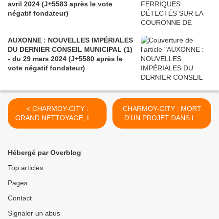
avril 2024 (J+5583 après le vote
négatif fondateur)
AUXONNE : NOUVELLES IMPÉRIALES
DU DERNIER CONSEIL MUNICIPAL (1)
- du 29 mars 2024 (J+5580 après le
vote négatif fondateur)
< CHARMOY-CITY :
CHARMOY-CITY : MORT
GRAND NETTOYAGE, LES
D’UN PROJET DANS LA
RENDEZ-VOUS MANQUÉS
RUE THIERS (4)- du 01
- du 29 septembre 2018
octobre 2018 (J+3575
(J+3573 après le vote
après le vote négatif
Hébergé par Overblog
négatif fondateur)
fondateur) >
Top articles
Pages
Contact
Signaler un abus