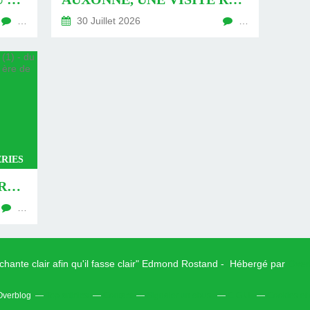
…
30 Juillet 2026
…
RIES
AUXONNE, UNE VISITE REVISITÉE (1) - DU 26 JUILLET 2026 (JOUR 762 DE LA NOUVELLE ÈRE DE CHANTECLER)
…
 chante clair afin qu'il fasse clair" Edmond Rostand - Hébergé par
Over
 Overblog
Top articles
Contact
Signaler un abus
C.G.U.
Cookies et