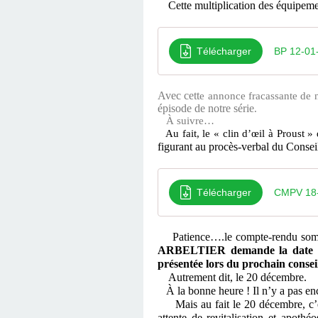
Cette multiplication des équipemen
Télécharger
BP 12-01
Avec cett
e annonce fracassante de 
épisode de notre série
.
À suivre…
Au fait, le « clin d’œil à Proust 
figurant au procès-verbal du Conseil 
Télécharger
CMPV 18-
Patience….le compte-rendu somm
ARBELTIER demande la date de
présentée lors du prochain consei
Autrement dit, le 20 décembre.
À la bonne heure ! Il n’y a pas enc
Mais au fait le 20 décembre, c’es
attente de revitalisation et apot