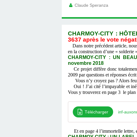
Claude Speranza
CHARMOY-CITY : HÔTEL
3637 après le vote négat
Dans notre précédent article, nou
en la construction d’une « solderie
CHARMOY-CITY : UN BEA
novembre 2018
Ce projet diffère donc totaleme
2009 par questions et réponses écri
Vous n’y croyez pas ? Alors feuil
Oui ! J’ai cité l’impayable et in
Vous y trouverez en page 3 le plan d
Télécharger
inf-auxon
Et en page 4 l’immortelle lettre, 
CHARMOY-CITY : UN LABEL À