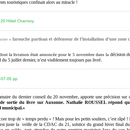
ts touristiques confinait alors au miracle !
-20 Hôtel Charmoy
farouche partisan et défenseur de l’installation d’une zone
notre
«
décision d
» dont la livraison était annoncée pour le 5 novembre dans la
du 5 juillet dernier, n’est visiblement toujours pas livré.
07-05 pp
aire du dernier conseil du 20 novembre, apporte une précision sur 
 sortie du livre sur Auxonne. Nathalie ROUSSEL répond que
l municipal.»
ore trop de « temps perdu » ! Mais pour les petits souliers, c’est râpé
t juste la veille de la CDAC du 21, solstice du grand hiver final du
héose en solde tant attendue de notre premier magistrat fana de son 