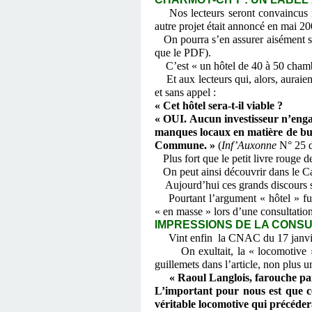
Nos lecteurs seront convaincus m
autre projet était annoncé en mai 20
On pourra s’en assurer aisément sur 
que le PDF).
C’est « un hôtel de 40 à 50 chambre
Et aux lecteurs qui, alors, auraient
et sans appel :
« Cet hôtel sera-t-il viable ?
« OUI. Aucun investisseur n’enga
manques locaux en matière de bus
Commune. »
(
Inf’Auxonne
N° 25 d
Plus fort que le petit livre rouge 
On peut ainsi découvrir dans le C
Aujourd’hui ces grands discours s
Pourtant l’argument « hôtel » fut 
« en masse » lors d’une consultati
IMPRESSIONS DE LA CONSULTA
Vint enfin la CNAC du 17 janvier
On exultait, la « locomotive » éta
guillemets dans l’article, non plus 
« Raoul Langlois, farouche partis
L’important pour nous est que ce
véritable locomotive qui précéder