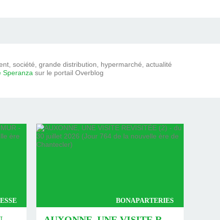
t, société, grande distribution, hypermarché, actualité
e Speranza
sur le portail Overblog
ESSE
BONAPARTERIES
AUXONNE : « DÉFIS » AU PIED DU MUR - DU 04 AOÛT 2026 (JOUR 771 DE LA NOUVELLE ÈRE DE CHANTECLER)
AUXONNE, UNE VISITE REVISITÉE (2) - DU 30 JUILLET 2026 (JOUR 764 DE LA NOUVELLE ÈRE DE CHANTECLER)