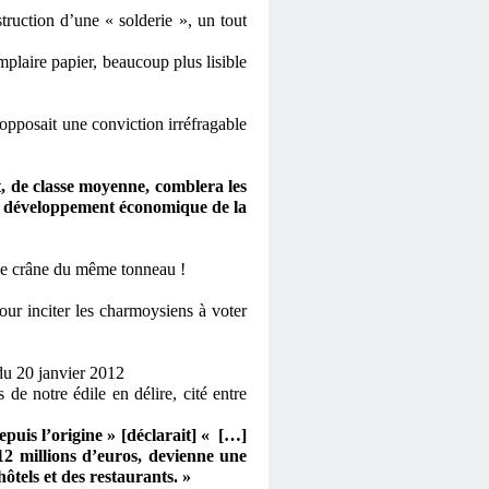
truction d’une « solderie », un tout
mplaire papier, beaucoup plus lisible
!
 opposait une conviction irréfragable
, de classe moyenne, comblera les
au développement économique de la
de crâne du même tonneau !
ur inciter les charmoysiens à voter
u 20 janvier 2012
e notre édile en délire, cité entre
puis l’origine » [déclarait] « […]
12 millions d’euros, devienne une
ôtels et des restaurants. »