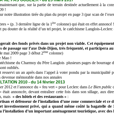
aintenant que, sur la partie de terrain destinée actuellement à la cons
09 !
notre illustration tirée du plan du projet en page 3 (par scan de l’exe
ère
s » (p. 3 dernière ligne de la 1
colonne) qui était en effet annoncé 
 pu douter de la réalité d’un tel projet, le catéchisme Langlois-Leclerc
gerait des fonds privés dans un projet non viable. Cet équipement
 de passage sur l’axe Dole-Dijon, très fréquenté, et participera 
ème
e mai 2009 page 3 début 2
colonne)
de Mao !
atéchisme du Charmoy du Père Langlois plusieurs pages de bourrage 
ont oubliés.
resservi un an après dans l’appel à voter pondu par la municipalité po
on devenue mémorable dans nos annales
TION 2010 - du 14 février 2013
 2012 et l’annonce du « feu vert » pour Leclerc dans
Le Bien public
d
it annoncée, devant entraîner cette fois dans son sillage, aux dires d
un, mais
« des hôtels et des restaurants »
:
an et défenseur de l’installation d’une zone commerciale et ce de
t investissement privé, qui a quand même coûté la bagatelle de 
a l’installation d’un important aménagement touristique, avec des h