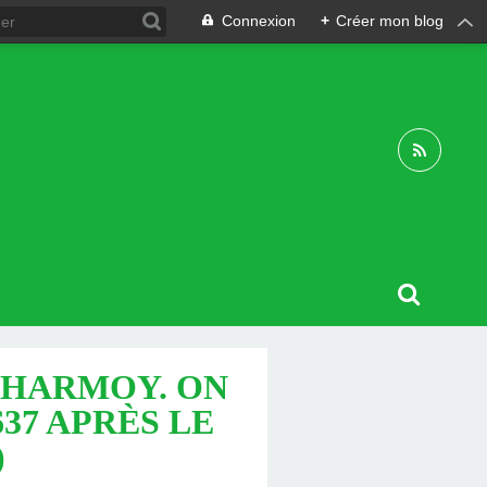
Connexion
+
Créer mon blog
CHARMOY. ON
3637 APRÈS LE
)