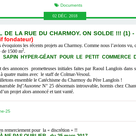
Documents
02
DÉC.
2018
 DE LA RUE DU CHARMOY. ON SOLDE !!! (1) -
if fondateur)
s évoquions les récents projets au Charmoy. Comme nous l’avions vu, ces
2
 » de 1500 m
.
U SAPIN HYPER-GÉANT POUR LE PETIT COMMERCE D
nt des annonces prometteuses initiales faites par Raoul Langlois da
t à quatre mains avec le staff de Colmar-Vesoul.
letons ensemble le Catéchisme du Charmoy du Père Langlois !
énarrable
Inf’Auxonne
N° 25 désormais introuvable, hormis chez Chantec
’un projet alors annoncé et tant vanté.
ne-25
en remerciement pour la « discrétion » !!
 NE PAS OUBLIER - du 25 mars 2017