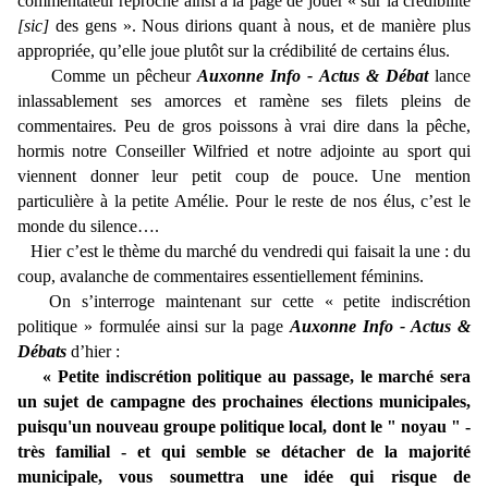
commentateur reproche ainsi à la page de jouer « sur la crédibilité
[sic]
des gens ». Nous dirions quant à nous, et de manière plus
appropriée, qu’elle joue plutôt sur la crédibilité de certains élus.
Comme un pêcheur
Auxonne Info - Actus & Débat
lance
inlassablement ses amorces et ramène ses filets pleins de
commentaires. Peu de gros poissons à vrai dire dans la pêche,
hormis notre Conseiller Wilfried et notre adjointe au sport qui
viennent donner leur petit coup de pouce. Une mention
particulière à la petite Amélie. Pour le reste de nos élus, c’est le
monde du silence….
Hier c’est le thème du marché du vendredi qui faisait la une : du
coup, avalanche de commentaires essentiellement féminins.
On s’interroge maintenant sur cette « petite indiscrétion
politique » formulée ainsi sur la page
Auxonne Info - Actus &
Débats
d’hier :
« Petite indiscrétion politique au passage, le marché sera
un sujet de campagne des prochaines élections municipales,
puisqu'un nouveau groupe politique local, dont le " noyau " -
très familial - et qui semble se détacher de la majorité
municipale, vous soumettra une idée qui risque de