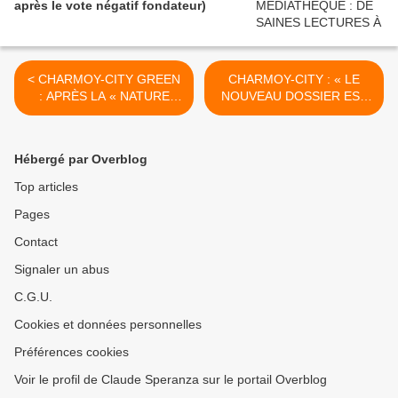
après le vote négatif fondateur)
< CHARMOY-CITY GREEN
CHARMOY-CITY : « LE
: APRÈS LA « NATURE
NOUVEAU DOSSIER EST
NETTOYÉE », LES
EN PRÉPARATION AVEC
PAPILLONS DE JADE - du
UNE ATTENTION ET UNE
15 mars 2019 (J+3740
MOTIVATION DÉCUPLÉES
Hébergé par Overblog
après le vote négatif
»- du 18 mars 2019
fondateur)
(J+3743 après le vote
Top articles
négatif fondateur) >
Pages
Contact
Signaler un abus
C.G.U.
Cookies et données personnelles
Préférences cookies
Voir le profil de Claude Speranza sur le portail Overblog