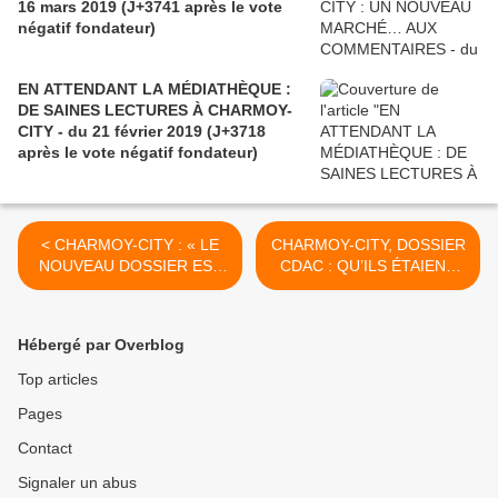
16 mars 2019 (J+3741 après le vote
négatif fondateur)
EN ATTENDANT LA MÉDIATHÈQUE :
DE SAINES LECTURES À CHARMOY-
CITY - du 21 février 2019 (J+3718
après le vote négatif fondateur)
< CHARMOY-CITY : « LE
CHARMOY-CITY, DOSSIER
NOUVEAU DOSSIER EST
CDAC : QU’ILS ÉTAIENT
EN PRÉPARATION AVEC
VERTS MES GAZONS !! -
UNE ATTENTION ET UNE
du 22 mars 2019 (J+3747
MOTIVATION DÉCUPLÉES
après le vote négatif
Hébergé par Overblog
»- du 18 mars 2019
fondateur) >
(J+3743 après le vote
Top articles
négatif fondateur)
Pages
Contact
Signaler un abus