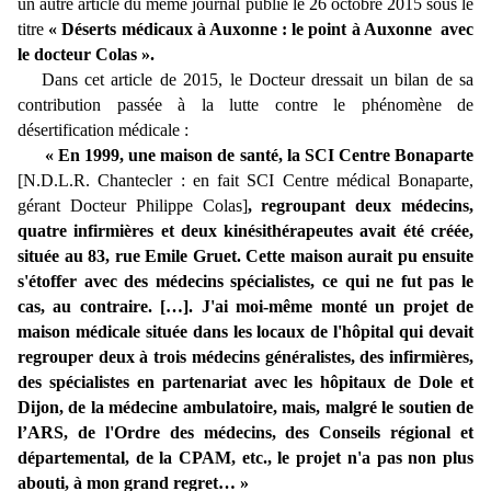
un autre article du même journal publié le 26 octobre 2015 sous le
titre
« Déserts médicaux à Auxonne : le point à Auxonne avec
le docteur Colas ».
Dans cet article de 2015, le Docteur dressait un bilan de sa
contribution passée à la lutte contre le phénomène de
désertification médicale :
« En 1999, une maison de santé, la SCI Centre Bonaparte
[N.D.L.R. Chantecler : en fait SCI Centre médical Bonaparte,
gérant Docteur Philippe Colas]
, regroupant deux médecins,
quatre infirmières et deux kinésithérapeutes avait été créée,
située au 83, rue Emile Gruet. Cette maison aurait pu ensuite
s'étoffer avec des médecins spécialistes, ce qui ne fut pas le
cas, au contraire. […]. J'ai moi-même monté un projet de
maison médicale située dans les locaux de l'hôpital qui devait
regrouper deux à trois médecins généralistes, des infirmières,
des spécialistes en partenariat avec les hôpitaux de Dole et
Dijon, de la médecine ambulatoire, mais, malgré le soutien de
l’ARS, de l'Ordre des médecins, des Conseils régional et
départemental, de la CPAM, etc., le projet n'a pas non plus
abouti, à mon grand regret… »