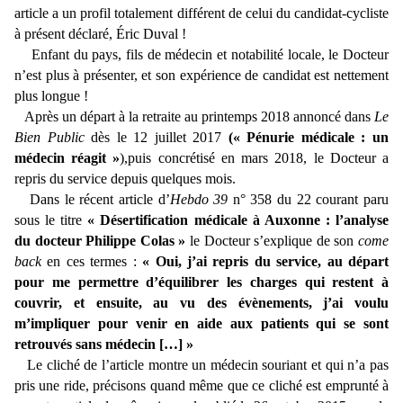
article a un profil totalement différent de celui du candidat-cycliste
à présent déclaré, Éric Duval !
Enfant du pays, fils de médecin et notabilité locale, le Docteur
n’est plus à présenter, et son expérience de candidat est nettement
plus longue !
Après un départ à la retraite au printemps 2018 annoncé dans
Le
Bien Public
dès le 12 juillet 2017
(« Pénurie médicale : un
médecin réagit »
),puis concrétisé en mars 2018, le Docteur a
repris du service depuis quelques mois.
Dans le récent article d’
Hebdo 39
n° 358 du 22 courant paru
sous le titre
« Désertification médicale à Auxonne : l’analyse
du docteur Philippe Colas »
le Docteur s’explique de son
come
back
en ces termes :
« Oui, j’ai repris du service, au départ
pour me permettre d’équilibrer les charges qui restent à
couvrir, et ensuite, au vu des évènements, j’ai voulu
m’impliquer pour venir en aide aux patients qui se sont
retrouvés sans médecin […] »
Le cliché de l’article montre un médecin souriant et qui n’a pas
pris une ride, précisons quand même que ce cliché est emprunté à