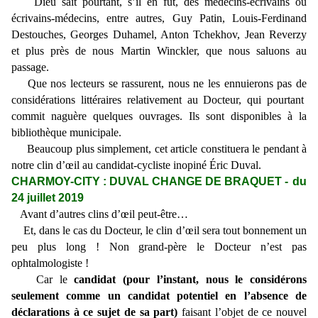
Dieu sait pourtant, s’il en fut, des médecins-écrivains ou
écrivains-médecins, entre autres, Guy Patin, Louis-Ferdinand
Destouches, Georges Duhamel, Anton Tchekhov, Jean Reverzy
et plus près de nous Martin Winckler, que nous saluons au
passage.
Que nos lecteurs se rassurent, nous ne les ennuierons pas de
considérations littéraires relativement au Docteur, qui pourtant
commit naguère quelques ouvrages. Ils sont disponibles à la
bibliothèque municipale.
Beaucoup plus simplement, cet article constituera le pendant à
notre clin d’œil au candidat-cycliste inopiné Éric Duval.
CHARMOY-CITY : DUVAL CHANGE DE BRAQUET -
du
24 juillet 2019
Avant d’autres clins d’œil peut-être…
Et, dans le cas du Docteur, le clin d’œil sera tout bonnement un
peu plus long ! Non grand-père le Docteur n’est pas
ophtalmologiste !
Car
le
candidat (pour l’instant, nous le considérons
seulement comme un candidat potentiel en l’absence de
déclarations à ce sujet de sa part)
faisant l’objet de ce nouvel