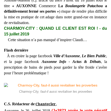
Antoine-Masson
(
Cf.
article du
Bien Public
du 18 juillet sous le
titre
« AUXONNE
Commerce
La
Boulangerie Patachou
a
définitivement fermé ses portes »
)
risque de rendre plus difficile
la mise en pratique de cet adage dans notre grand-rue en instance
de revitalisation.
CHARMOY-CITY : QUAND LE CLIENT EST ROI ! - du
15 juillet 2019
Cette situation n’a pas manqué d’inspirer Claudi…
Flash dernière
À en croire la page facebook
Ville d’Auxonne
,
Le Bien Public
,
et la page facebook
Auxonne Info - Actus & Débats
, la
prescription de bains de pieds pour garder la tête froide s’avère
pour l’heure problématique !
Charmoy-City, faut-il aussi revitaliser les proverbes
Chantecler
C.S. Rédacteur de
,
Auxonne, le 26
juillet 2019
(J+3873 après le vote négatif