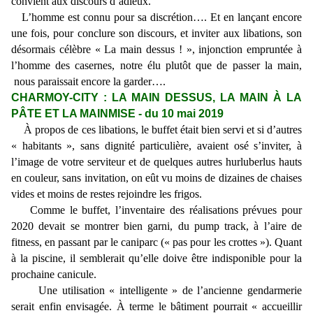
convient aux discours d’adieux.
L’homme est connu pour sa discrétion…. Et en lançant encore
une fois, pour conclure son discours, et inviter aux libations, son
désormais célèbre « La main dessus ! », injonction empruntée à
l’homme des casernes, notre élu plutôt que de passer la main,
nous paraissait encore la garder….
CHARMOY-CITY : LA MAIN DESSUS, LA MAIN À LA
PÂTE ET LA MAINMISE - du 10 mai 2019
À propos de ces libations, le buffet était bien servi et si d’autres
« habitants », sans dignité particulière, avaient osé s’inviter, à
l’image de votre serviteur et de quelques autres hurluberlus hauts
en couleur, sans invitation, on eût vu moins de dizaines de chaises
vides et moins de restes rejoindre les frigos.
Comme le buffet, l’inventaire des réalisations prévues pour
2020 devait se montrer bien garni, du pump track, à l’aire de
fitness, en passant par le caniparc (« pas pour les crottes »). Quant
à la piscine, il semblerait qu’elle doive être indisponible pour la
prochaine canicule.
Une utilisation « intelligente » de l’ancienne gendarmerie
serait enfin envisagée. À terme le bâtiment pourrait « accueillir