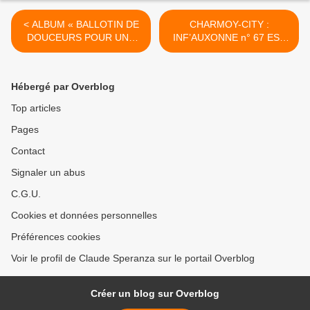
< ALBUM « BALLOTIN DE
CHARMOY-CITY :
DOUCEURS POUR UNE
INF’AUXONNE n° 67 EST
TRÈVE DES CONFISEURS
ARRIVÉ (1) - du 09 Janvier
»
2020 (J+4040 après le vote
négatif fondateur) >
Hébergé par Overblog
Top articles
Pages
Contact
Signaler un abus
C.G.U.
Cookies et données personnelles
Préférences cookies
Voir le profil de Claude Speranza sur le portail Overblog
Créer un blog sur Overblog