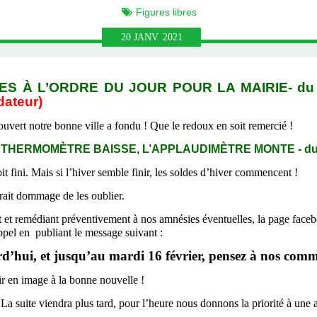
Figures libres
20
JANV.
2021
S À L’ORDRE DU JOUR POUR LA MAIRIE- du 2
dateur)
ouvert notre bonne ville a fondu ! Que le redoux en soit remercié !
THERMOMÈTRE BAISSE, L’APPLAUDIMÈTRE MONTE - du 18
it fini. Mais si l’hiver semble finir, les soldes d’hiver commencent !
rait dommage de les oublier.
et remédiant préventivement à nos amnésies éventuelles, la page faceb
appel en publiant le message suivant :
rd’hui, et jusqu’au mardi 16 février, pensez à nos comm
r en image à la bonne nouvelle !
La suite viendra plus tard, pour l’heure nous donnons la priorité à une a