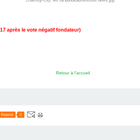
Charmoy-City, les facebookadministrés likent.jpg
17 après le vote négatif fondateur)
Retour à l'accueil
Repost
0