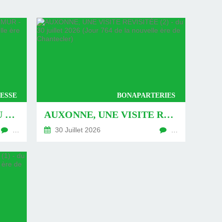
ESSE
BONAPARTERIES
AUXONNE : « DÉFIS » AU PIED DU MUR - DU 04 AOÛT 2026 (JOUR 771 DE LA NOUVELLE ÈRE DE CHANTECLER)
AUXONNE, UNE VISITE REVISITÉE (2) - DU 30 JUILLET 2026 (JOUR 764 DE LA NOUVELLE ÈRE DE CHANTECLER)
…
30 Juillet 2026
…