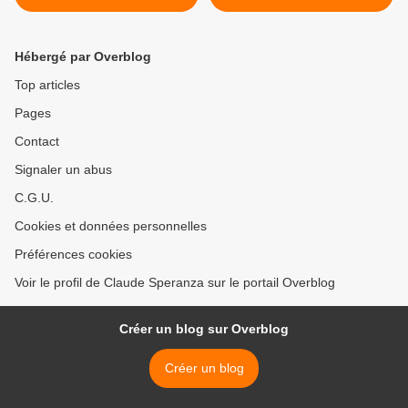
MÉDIATHÈQUE - du 22
AUX CHOUX-NAVETS DU
janvier 2022 (J+4784 après
COMPTABLE - du
le vote négatif fondateur)
29 janvier 2022
Hébergé par Overblog
(J+4791 après le vote
négatif fondateur) >
Top articles
Pages
Contact
Signaler un abus
C.G.U.
Cookies et données personnelles
Préférences cookies
Voir le profil de Claude Speranza sur le portail Overblog
Créer un blog sur Overblog
Créer un blog