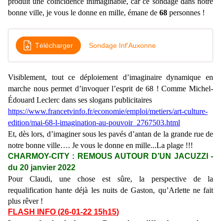
produit une coïncidence inimaginable, car ce sondage dans notre
bonne ville, je vous le donne en mille, émane de
68
personnes !
Télécharger
Sondage Inf'Auxonne
Visiblement, tout ce déploiement d’imaginaire dynamique en
marche nous permet d’invoquer l’esprit de 68 ! Comme Michel-
Édouard Leclerc dans ses slogans publicitaires
https://www.francetvinfo.fr/economie/emploi/metiers/art-culture-
edition/mai-68-l-imagination-au-pouvoir_2767503.html
Et,
dès lors
, d’imaginer sous les pavés d’antan de la grande rue de
notre bonne ville…. Je vous le donne en mille...La plage !!!
CHARMOY-CITY : REMOUS AUTOUR D’UN JACUZZI -
du 20 janvier 2022
Pour Claudi, une chose est sûre, l
a perspective de la
requalification hante déjà les nuits de Gaston, qu’Arlette ne fait
plus rêver !
FLASH INFO (26-
01
-22 15h1
5
)