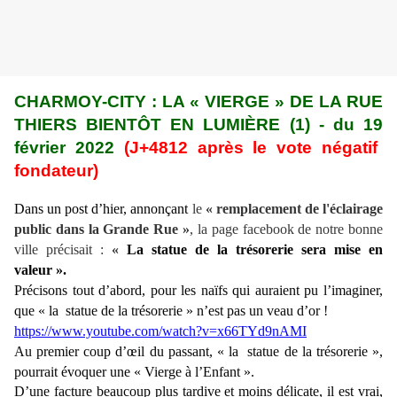
CHARMOY-CITY :
LA « VIERGE » DE LA RUE
THIERS BIENTÔT EN LUMI
È
RE (1)
- du
19
février 2022
(J+4
812
après le vote négatif
fondateur)
Dans un post d’hier, annonçant
le
« remplacement de l'éclairage
public dans la Grande Rue »
, la page facebook de notre bonne
ville précisait :
«
La statue de la trésorerie sera mise en
valeur ».
Précisons tout d’abord, pour les naïfs qui auraient pu l’imaginer,
que « la statue de la trésorerie » n’est pas un veau d’or !
https://www.youtube.com/watch?v=x66TYd9nAMI
Au premier coup d’œil du passant,
« la statue de la trésorerie »,
pourrait
évoquer
une « Vierge à l’Enfant ».
D’une facture beaucoup plus tardive et moins
délicate,
il est vrai,