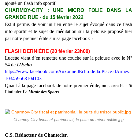
ajouté un flash info sportif.
CHARMOY-CITY :
UNE MICRO FOLIE DANS LA
GRANDE RUE
- du
15
février 2022
Est-il permis de voir un lien entre le sujet évoqué dans ce flash
info sportif et le sujet de méditation sur la pelouse proposé hier
par notre premier édile sur sa page facebook ?
FLASH DERNI
È
RE (20 février 23h00)
Lucette vient d’en remettre une couche sur la pelouse avec le N°
54 de
L’
É
cho
https://www.facebook.com/Auxonne-lEcho-de-la-Place-dArmes-
103459568104103
Quant à la page facebook de notre premier édile,
on pourra bientôt
l’intituler
Le Miroir des Sports
Charmoy-City fiscal et patrimonial, le puits du trésor public.jpg
C.S. Rédacteur de
Chantecler
,