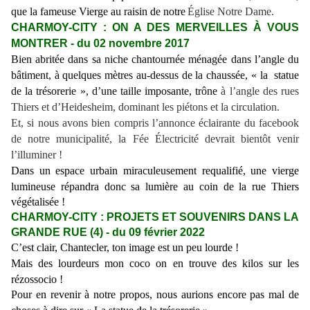
que la fameuse Vierge au raisin de notre
Église Notre Dame.
CHARMOY-CITY : ON A DES MERVEILLES À VOUS
MONTRER - du 02 novembre 2017
B
ien abritée
dans
sa
niche chantournée ménagée dans l’angle du
bâtiment,
à
quelques mètres au-dessus de la chaussée,
« la statue
de la trésorerie », d’une taille imposante, trône
à l’angle des rues
Thiers et d’Heidesheim, dominant les piétons et la circulation.
Et, si nous avons bien compris l’annonce éclairante du facebook
de notre municipalité, la Fée
É
lectricité devrait bientôt venir
l’illuminer !
Dans un espace urbain miraculeusement requalifié,
une vierge
lumineuse répandra donc sa lumière au coin de la rue Thiers
végétalisée !
CHARMOY-CITY : PROJETS ET SOUVENIRS DANS LA
GRANDE RUE (4) - du 09 février 2022
C’est clair, Chantecler, ton image est un peu lourde !
Mais des lourdeurs
mon coco
on en trouve des kilos sur les
rézossocio !
Pour en revenir à notre propos, nous aurions encore pas mal de