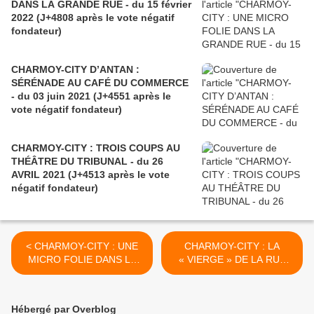
DANS LA GRANDE RUE - du 15 février
2022 (J+4808 après le vote négatif
fondateur)
CHARMOY-CITY D’ANTAN :
SÉRÉNADE AU CAFÉ DU COMMERCE
- du 03 juin 2021 (J+4551 après le
vote négatif fondateur)
CHARMOY-CITY : TROIS COUPS AU
THÉÂTRE DU TRIBUNAL - du 26
AVRIL 2021 (J+4513 après le vote
négatif fondateur)
< CHARMOY-CITY : UNE
CHARMOY-CITY : LA
MICRO FOLIE DANS LA
« VIERGE » DE LA RUE
GRANDE RUE - du 15
THIERS BIENTÔT EN
février 2022 (J+4808 après
LUMIÈRE (2) - du 22 février
le vote négatif fondateur)
2022 (J+4815 après le vote
Hébergé par Overblog
négatif fondateur) >