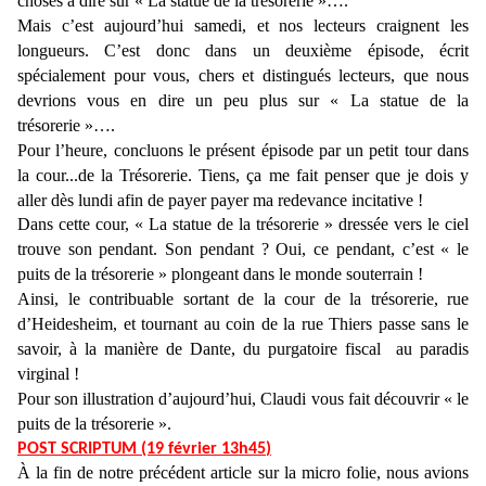
choses à dire sur « La statue de la trésorerie »….
Mais c’est aujourd’hui samedi, et nos lecteurs craignent les
longueurs. C’est donc dans un deuxième épisode, écrit
spécialement pour vous, chers et distingués lecteurs, que nous
devrions vous en dire un peu plus sur « La statue de la
trésorerie »….
Pour l’heure, concluons le présent épisode par un petit tour dans
la cour...de la Trésorerie. Tiens,
ç
a me fait penser que je dois y
aller dès lundi afin de payer payer ma redevance incitative !
Dans cette cour, « La statue de la trésorerie » dressée vers le ciel
trouve son pendant. Son pendant ? Oui, ce pendant, c’est « le
puits de la trésorerie » plongeant dans le monde souterrain !
Ainsi, le contribuable sortant de la cour de la trésorerie, rue
d’Heidesheim, et tournant au coin de la rue Thiers passe sans le
savoir, à la manière de Dante, du purgatoire fiscal au paradis
virginal !
Pour son illustration d’aujourd’hui, Claudi vous fait découvrir « le
puits de la trésorerie ».
POST SCRIPTUM (19 février 1
3
h
45
)
À
la fin de notre précédent article sur la micro folie, nous avions