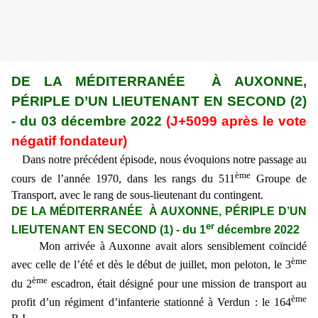
DE LA MÉDITERRANÉE À AUXONNE,
PÉRIPLE D’UN LIEUTENANT EN SECOND (2)
- du 03 déc
embre
2022
(J+
5099
après le vote
négatif fondateur)
Dans notre précédent épisode, nous évoquions notre passage au
ème
cours de l’année 1970, dans les rangs du 511
Groupe de
Transport, avec le rang de sous-lieutenant du contingent.
DE LA MÉDITERRANÉE À AUXONNE, PÉRIPLE D’UN
er
LIEUTENANT EN SECOND (1)
- du 1
déc
embre
2022
Mon arrivée à Auxonne avait alors sensiblement coïncidé
ème
avec celle de l’été et dès le début de juillet, mon peloton, le 3
ème
du 2
escadron, était désigné pour une mission de transport au
ème
profit d’un régiment d’infanterie stationné à Verdun : le 164