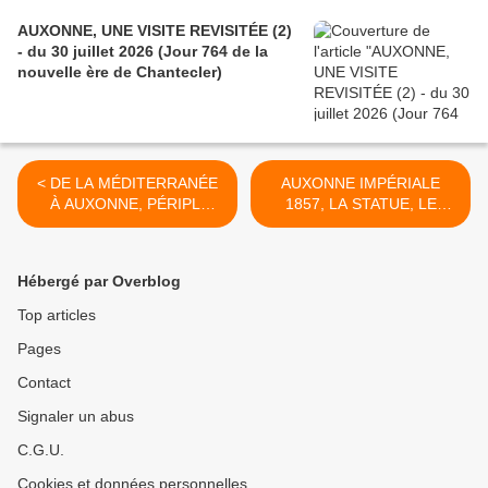
AUXONNE, UNE VISITE REVISITÉE (2)
- du 30 juillet 2026 (Jour 764 de la
nouvelle ère de Chantecler)
< DE LA MÉDITERRANÉE
AUXONNE IMPÉRIALE
À AUXONNE, PÉRIPLE
1857, LA STATUE, LE
D’UN LIEUTENANT EN
MAIRE ET LA ROSETTE -
SECOND (1) - du 1er
du 06 décembre 2022
décembre 2022 (J+5097
(J+5102 après le vote
Hébergé par Overblog
après le vote négatif
négatif fondateur) >
fondateur)
Top articles
Pages
Contact
Signaler un abus
C.G.U.
Cookies et données personnelles