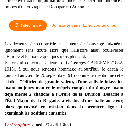
à découvrir dans un journal local ancien de 1914 une annonce à
propos d'un ouvrage sur Bonaparte à Auxonne.
Télécharger
Bonaparte dans l'Echo bourguignon
Les lecteurs de cet article et l'auteur de l'ouvrage lui-même
ignoraient sans doute alors que l'Histoire allait bouleverser
l'Europe et le monde quelques mois plus tard.
En ce qui concerne l'auteur Louis Georges CARESME (1882-
1915), à qui nous rendons hommage aujourd'hui, le destin le
touchait au cœur le 26 septembre 1915 comme le mentionne cette
citation
"Officier de grande valeur, d'une activité inlassable
ayant toujours montré le mépris complet du danger, ayant
déjà mérité 2 citations à l'Ordre de la Division. Détaché à
l'État-Major de la Brigade, a été tué d'une balle au cœur,
alors qu'envoyé en mission dans la première ligne, il
examinait les positions ennemies"
Post scriptum
samedi 29 avril 13h30