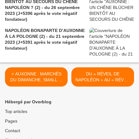
BIENTÔT AU SECOURS DU CHÊNE
NAPOLÉON ? (2) - du 26 septembre
2023 (J+5396 après le vote négatif
fondateur)
NAPOLÉON BONAPARTE D’AUXONNE
À LA POLOGNE (2) - du 21 septembre
2023 (J+5391 après le vote négatif
fondateur)
< AUXONNE : MARCHÉS
DU « RÉVEIL DE
DU DIMANCHE, SMALL IS
NAPOLÉON » AU « RÉVEIL
BEAUTIFUL - du 26 avril
DE LA CÔTE-D'OR » (1) -
2023 (J+5243 après le vote
du 2 mai 2023 (J+5249
négatif fondateur)
après le vote négatif
Hébergé par Overblog
fondateur) >
Top articles
Pages
Contact