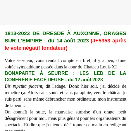
1813-2023 DE DRESDE À AUXONNE, ORAGES
SUR L'EMPIRE
-
du 14 août 2023
(J+5353 après
le vote négatif fondateur)
Votre serviteur, vous rendait compte en bref, il y a peu, d'une
soirée sympathique passée dans la cour du Chateau Louis XI
BONAPARTE
À
SEURRE : LES LED DE LA
CONFR
É
RIE FAC
ÉTIEUSE
-
du 12 août 2023
Bis repetita placent,
dit l'adage. Donc hier soir, j'ai décidé de
remettre ça. Alors sans souci et sans parapluie, vers le château je
suis parti, sans même débrancher mon ordinateur, mon instrument
de labeur...
On connaît la suite, la mauvaise surprise d'un orage, petit
désagrément pour moi, mais plus gênant pour les organisateurs du
spectacle. Et dire que j'entends déjà tonner ce matin en rédigeant