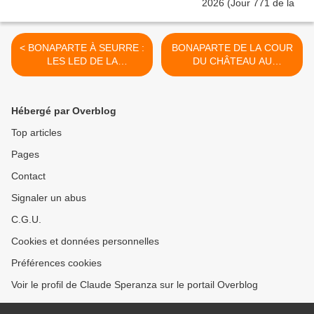
< BONAPARTE À SEURRE :
BONAPARTE DE LA COUR
LES LED DE LA
DU CHÂTEAU AU
CONFRÉRIE FACÉTIEUSE
POLYGONE - du 15 août
- du 12 août 2023 (J+5351
2023 (J+5354 après le vote
après le vote négatif
négatif fondateur) >
Hébergé par Overblog
fondateur)
Top articles
Pages
Contact
Signaler un abus
C.G.U.
Cookies et données personnelles
Préférences cookies
Voir le profil de Claude Speranza sur le portail Overblog