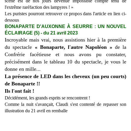
scène est de nos jours devenue impossible compte tenu de
l'extrême raréfaction des lampyres ! »
Les puristes pourront retrouver ce propos dans l'article en lien ci-
dessous
BONAPARTE D'AUXONNE
À
SEURRE : UN NOUVEL
É
CLAIRAGE (5) - du 21 avril 2023
Incroyable mais vrai, nous assistions hier à la première
du spectacle
« Bonaparte, l'autre Napoléon »
de la
Confrérie facétieuse et nous avons pu constater,
précisément dans le tableau 10 du spectacle, je vous le
donne en mille...
La présence de LED dans les cheveux (un peu courts)
de Bonaparte !!
Ils l'ont fait !
Décidément, les grands esprits se rencontrent !
Comme la nuit s'avançait, Claudi s'est contenté de repasser son
illustration du 21 avril en remballe