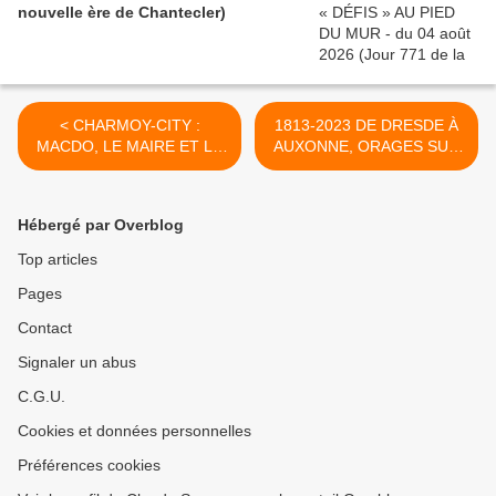
nouvelle ère de Chantecler)
< CHARMOY-CITY :
1813-2023 DE DRESDE À
MACDO, LE MAIRE ET LE
AUXONNE, ORAGES SUR
1er VICE-PRÉSIDENT (1) -
L'EMPIRE - du 14 août
du 11 août 2023 (J+5350
2023 (J+5353 après le vote
après le vote négatif
négatif fondateur) >
Hébergé par Overblog
fondateur)
Top articles
Pages
Contact
Signaler un abus
C.G.U.
Cookies et données personnelles
Préférences cookies