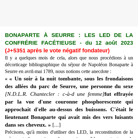
BONAPARTE
À
SEURRE : LES LED DE LA
CONFR
É
RIE FAC
ÉTIEUSE
-
du 12 août 2023
(J+5351 après le vote négatif fondateur)
Il y a quelques mois de cela, alors que nous procédions à un
décorticage bibliographique du séjour de Napoléon Bonaparte à
Seurre en avril-mai 1789, nous notions cette anecdote :
« Un soir à la nuit tombante, sous les frondaisons
«
des allées du parc de Seurre, une personne du sexe
[N.D.L.R. Chantecler : c-à-d une femme]
fut effrayée
par la vue d'une couronne phosphorescente qui
approchait d'elle au-dessus des buissons. C'était le
lieutenant Bonaparte qui avait mis des vers luisants
dans ses cheveux. »
[...]
Précisons, qu'à moins d'utiliser des LED, la reconstitution de la