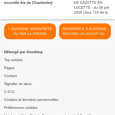
nouvelle ère de Chantecler)
< AUXONNE, BONAPARTE
BONAPARTE À AUXONNE,
VU PAR LA PRESSE
ENCORE UN SCOOP SUR
D'AUJOURD'HUI, ET D'
FACEBOOK - du 30 août
HIER... (5) - du 25 août
2023 (J+5369 après le vote
2023 (J+5364 après le vote
négatif fondateur) >
Hébergé par Overblog
négatif fondateur)
Top articles
Pages
Contact
Signaler un abus
C.G.U.
Cookies et données personnelles
Préférences cookies