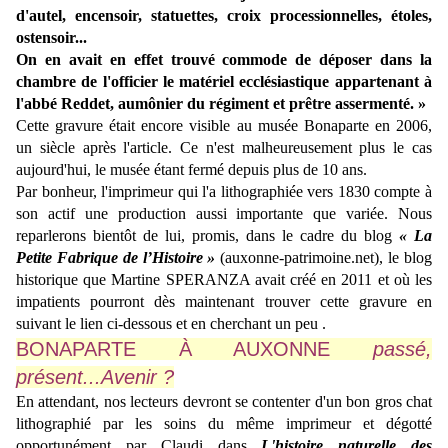
d'autel, encensoir, statuettes, croix processionnelles, étoles,
ostensoir...
On en avait en effet trouvé commode de déposer dans la
chambre de l'officier le matériel ecclésiastique appartenant à
l'abbé Reddet, aumônier du régiment et prêtre assermenté. »
Cette gravure était encore visible au musée Bonaparte en 2006,
un siècle après l'article. Ce n'est malheureusement plus le cas
aujourd'hui, le musée étant fermé depuis plus de 10 ans.
Par bonheur, l'imprimeur qui l'a lithographiée vers 1830 compte à
son actif une production aussi importante que variée. Nous
reparlerons bientôt de lui, promis, dans le cadre du blog
« La
Petite Fabrique de l’Histoire »
(auxonne-patrimoine.net), le blog
historique que Martine SPERANZA avait créé en 2011 et où les
impatients pourront dès maintenant trouver cette gravure en
suivant le lien ci-dessous et en cherchant un peu .
BONAPARTE À AUXONNE
passé,
présent...Avenir ?
En attendant, nos lecteurs devront se contenter d'un bon gros chat
lithographié par les soins du même imprimeur et dégotté
opportunément par Claudi dans
L'histoire naturelle des