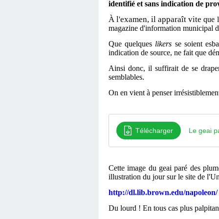
identifié et sans indication de pr
À l'examen, il apparaît vite
que 
magazine d'information municipal di
Que quelques
likers
se soient esba
indication de source, ne fait que dém
Ainsi donc, il suffirait de se drap
semblables.
On en vient à penser irrésistiblemen
Télécharger
Le geai p
Cette image du geai paré des plumes
illustration du jour sur le site de l
http://dl.lib.brown.edu/napoleon/
Du lourd ! En tous cas plus palpita