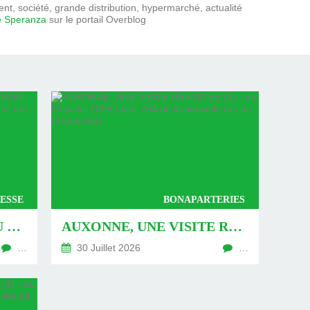
t, société, grande distribution, hypermarché, actualité
e Speranza
sur le portail Overblog
ESSE
BONAPARTERIES
AUXONNE : « DÉFIS » AU PIED DU MUR - DU 04 AOÛT 2026 (JOUR 771 DE LA NOUVELLE ÈRE DE CHANTECLER)
AUXONNE, UNE VISITE REVISITÉE (2) - DU 30 JUILLET 2026 (JOUR 764 DE LA NOUVELLE ÈRE DE CHANTECLER)
…
30 Juillet 2026
…