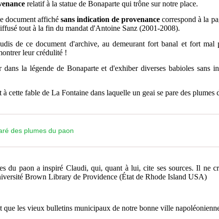
ovenance
relatif à la statue de Bonaparte qui trône sur notre place.
le document affiché
sans indication de provenance
correspond à la 
ffusé tout à la fin du mandat d'Antoine Sanz (2001-2008).
udis de ce document d'archive, au demeurant fort banal et fort mal p
ontrer leur crédulité !
er dans la légende de Bonaparte et d'exhiber diverses babioles sans int
t à cette fable de La Fontaine dans laquelle un geai se pare des plumes
aré des plumes du paon
 du paon a inspiré Claudi, qui, quant à lui, cite ses sources. Il ne cr
'Université Brown Library de Providence (
É
tat de Rhode Island USA)
nt que les vieux bulletins municipaux de notre bonne ville napoléonienn