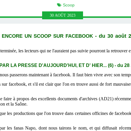
Scoop
30
AOÛT
2023
, ENCORE UN SCOOP SUR FACEBOOK
-
du 30 août 
terminée, les lecteurs qui ne l'auraient pas suivie pourront la retrouver
R LA PRESSE D'AUJOURD'HUI, ET D' HIER... (6)
-
du 28
, nous passerons maintenant à facebook. Il faut bien vivre avec son temp
ur facebook, et s'il est clair que l'on en trouve aussi de fort mauvaise
 faire à propos des excellents documents d'archives (AD21) récemmen
ion et la Saône.
ue les productions que l'on trouve dans certaines officines de facebook ne
 par les fanas Napo, dont nous tairons le nom, et qui diffusait ré