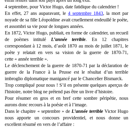
enfin rentrer dans son pays après un long exil.
4 septembre, pour Victor Hugo, date fatidique du calendrier !
En effet, 27 ans auparavant, le
4 septembre 1843
, la mort par
noyade de sa fille Léopoldine avait cruellement endeuillé le poète,
et assombri sa vie pour de longues années.
En 1872, Victor Hugo, publiait, en forme de calendrier, un recueil
de poèmes intitulé
L’année terrible
. En 12 chapitres
correspondant à 12 mois, d’août 1870 au mois de juillet 1871, le
poète y relatait en vers sa vision de la guerre de 1870-71,
cette
« année terrible ».
Le déclenchement de la guerre de 1870-71 par la déclaration de
guerre de la France à la Prusse est le résultat d’un terrible
imbroglio diplomatique manigancé par le Chancelier Bismarck.
Trop compliqué pour nous ! S’il en présente quelques aperçus de
l'histoire, notre blog ne prétend pas être un livre d’histoire.
Pour résumer en gros et en bref cette sombre péripétie, nous
aurons donc recours à la poésie et à l’image.
Dans le chapitre « septembre » de
L’année terrible
Victor Hugo
nous apporte un concours providentiel, et nous donne un
excellent résumé en vers de l’affaire :