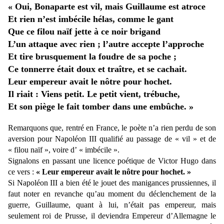
« Oui, Bonaparte est vil, mais Guillaume est atroce
Et rien n’est imbécile hélas, comme le gant
Que ce filou naïf jette à ce noir brigand
L’un attaque avec rien ; l’autre accepte l’approche
Et tire brusquement la foudre de sa poche ;
Ce tonnerre était doux et traître, et se cachait.
Leur empereur avait le nôtre pour hochet.
Il riait : Viens petit. Le petit vient, trébuche,
Et son piège le fait tomber dans une embûche. »
Remarquons que, rentré en France, le poète n’a rien perdu de son
aversion pour Napoléon III qualifié au passage de « vil » et de
« filou naïf », voire d’ « imbécile ».
Signalons en passant une licence poétique de Victor Hugo dans
ce vers :
« Leur empereur avait le nôtre pour hochet. »
Si Napoléon III a bien été le jouet des manigances prussiennes, il
faut noter en revanche qu’au moment du déclenchement de la
guerre, Guillaume, quant à lui, n’était pas empereur, mais
seulement roi de Prusse, il deviendra Empereur d’Allemagne le