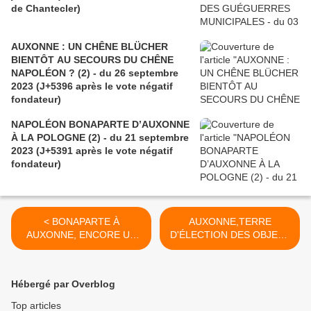
de Chantecler)
AUXONNE : UN CHÊNE BLÜCHER
BIENTÔT AU SECOURS DU CHÊNE
NAPOLÉON ? (2) - du 26 septembre
2023 (J+5396 après le vote négatif
fondateur)
NAPOLÉON BONAPARTE D’AUXONNE
À LA POLOGNE (2) - du 21 septembre
2023 (J+5391 après le vote négatif
fondateur)
< BONAPARTE À
AUXONNE,TERRE
AUXONNE, ENCORE UN
D'ÉLECTION DES OBJETS
SCOOP SUR FACEBOOK -
NAPOLÉONIENS
du 30 août 2023 (J+5369
ATYPIQUES - du 6
après le vote négatif
septembre 2023 (J+5376
Hébergé par Overblog
fondateur)
après le vote négatif
fondateur) >
Top articles