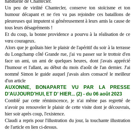
habituelle de Chantecler.
Un peu de virilité Chantecler, conserve ton stoïcisme et ton
humour décapant et ne t'en va pas rejoindre ces bataillons de
pleureuses qui imputent si généreusement à leurs amis la cause de
tous leurs désagréments !
Et du coup, la bonne providence a pourvu à la réalisation de ce
vœu courageux.
Alors que je goûtais hier le plaisir de l'apéritif du soir à la terrasse
du Longchamp côté Grande rue, j'ai vu passer sur le trottoir d'en
face un ami, un ami de quelques heures, dont j'avais apprécié
l'humour et l'allant, au début du mois d'août de l'an dernier. J'ai
nommé Simon le guide auquel j'avais alors consacré le meilleur
d'un article
AUXONNE, BONAPARTE VU PAR LA PRESSE
D'AUJOURD'HUI, ET D' HIER... (2)
- du 06 août 2023
Comblé par cette réminiscence, je n'ai même pas regretté de
n'avoir pu renouveler le plaisir de cette visite dont je découvrais,
hier soir après coup, l'existence.
Claudi a repris pour l'illustration du jour, la touchante illustration
de l'article en lien ci-dessus.