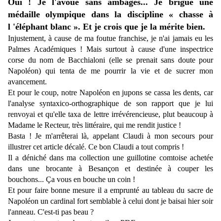
Oui ! Je l'avoue sans ambages... Je brigue une
médaille olympique dans la discipline « chasse à
l 'éléphant blanc ». Et je crois que je la mérite bien.
Injustement, à cause de ma foutue franchise, je n'ai jamais eu les
Palmes Académiques ! Mais surtout à cause d'une inspectrice
corse du nom de Bacchialoni (elle se prenait sans doute pour
Napoléon) qui tenta de me pourrir la vie et de sucrer mon
avancement.
Et pour le coup, notre Napoléon en jupons se cassa les dents, car
l'analyse syntaxico-orthographique de son rapport que je lui
renvoyai et qu'elle taxa de lettre irrévérencieuse, plut beaucoup à
Madame le Recteur, très littéraire, qui me rendit justice !
Basta ! Je m'arrêterai là, appelant Claudi à mon secours pour
illustrer cet article décalé. Ce bon Claudi a tout compris !
Il a déniché dans ma collection une guillotine comtoise achetée
dans une brocante à Besançon et destinée à couper les
bouchons...
Ç
a vous en bouche un coin !
Et pour faire bonne mesure il a emprunté au tableau du sacre de
Napoléon un cardinal fort semblable à celui dont je baisai hier soir
l'anneau. C'est-ti pas beau ?