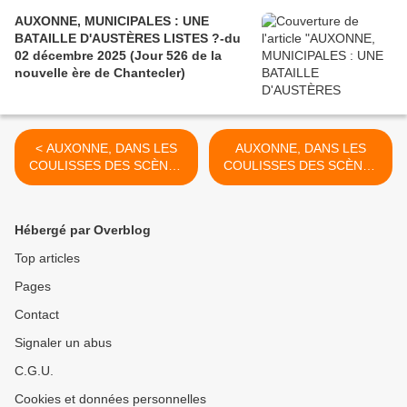
AUXONNE, MUNICIPALES : UNE
BATAILLE D'AUSTÈRES LISTES ?-du
02 décembre 2025 (Jour 526 de la
nouvelle ère de Chantecler)
< AUXONNE, DANS LES
AUXONNE, DANS LES
COULISSES DES SCÈNES
COULISSES DES SCÈNES
IMPÉRIALES (1) - du 07
IMPÉRIALES (3) - du 12
août 2024 (Jour 41 de la
août 2024 (Jour 46 de la
nouvelle ère de Chantecler)
nouvelle ère de Chantecler)
Hébergé par Overblog
>
Top articles
Pages
Contact
Signaler un abus
C.G.U.
Cookies et données personnelles