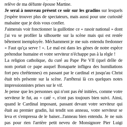
relève de ma défunte épouse Martine.
Je serai à nouveau présent ce soir sur les gradins
sur lesquels
j'espère trouver plus de spectateurs, mais aussi pour une curiosité
malsaine que je dois vous confier.
J'aimerais voir fonctionner la guillotine ce « rasoir national » dont
j'ai vu se profiler la silhouette sur la scène mais qui est restée
bêtement inemployée. Méchamment je me suis entendu fredonner
« Faut qu'ça serve ! ». Le mal est dans les gènes de notre espèce
prétendue humaine et votre serviteur n'échappe pas à la règle !
La religion catholique, du curé au Pape Pie VII (quel drôle de
nom portait ce pape auquel Bonaparte infligea des humiliations
fort peu chrétiennes) en passant par le cardinal et jusqu'au Christ
était très présente sur la scène. J'arrêterai là ces quelques notes
impressionnistes prises sur le vif.
Je pense que les personnes qui n'ont pas été initiées, comme votre
serviteur le fut, au « caté », n'ont pas toujours bien suivi. Ainsi,
quand le Cardinal imposant, passant devant votre serviteur qui
était au premier gradin, lui tendit son anneau, votre serviteur se
leva et s'empressa de le baiser...l'anneau bien entendu. Je ne suis
pas pour rien l'arrière petit neveu de Monsignore Pier Luigi