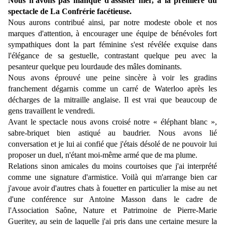
Nous n'avons pas manqué d'assister hier, à la première du
spectacle de La Confrérie facétieuse.
Nous aurons contribué ainsi, par notre modeste obole et nos
marques d'attention, à encourager une équipe de bénévoles fort
sympathiques dont la part féminine s'est révélée exquise dans
l'élégance de sa gestuelle, contrastant quelque peu avec la
pesanteur quelque peu lourdaude des mâles dominants.
Nous avons éprouvé une peine sincère à voir les gradins
franchement dégarnis comme un carré de Waterloo après les
décharges de la mitraille anglaise. Il est vrai que beaucoup de
gens travaillent le vendredi.
Avant le spectacle nous avons croisé notre « éléphant blanc »,
sabre-briquet bien astiqué au baudrier. Nous avons lié
conversation et je lui ai confié que j'étais désolé de ne pouvoir lui
proposer un duel, n'étant moi-même armé que de ma plume.
Relations sinon amicales du moins courtoises que j'ai interprété
comme une signature d'armistice. Voilà qui m'arrange bien car
j'avoue avoir d'autres chats à fouetter en particulier la mise au net
d'une conférence sur Antoine Masson dans le cadre de
l'Association Saône, Nature et Patrimoine de Pierre-Marie
Gueritey, au sein de laquelle j'ai pris dans une certaine mesure la