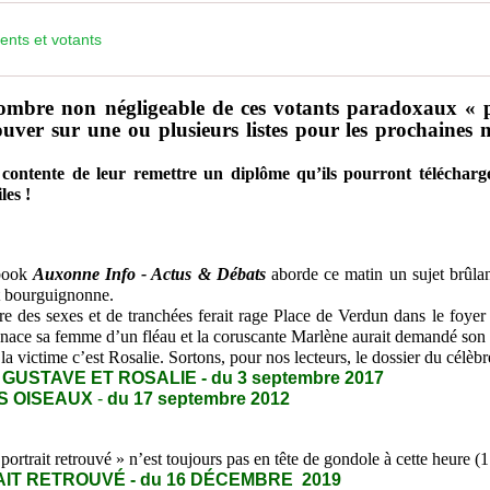
ents et votants
ombre non négligeable de ces votants paradoxaux « p’
uver sur une ou plusieurs listes pour les prochaines mu
 contente de leur remettre un diplôme qu’ils pourront télécharge
les !
book
Auxonne Info - Actus & Débats
aborde ce matin un sujet brûlant
t bourguignonne.
des sexes et de tranchées ferait rage Place de Verdun dans le foyer 
nace sa femme d’un fléau et la coruscante Marlène aurait demandé son a
 victime c’est Rosalie. Sortons, pour nos lecteurs, le dossier du célèb
GUSTAVE ET ROSALIE - du 3 septembre 2017
TS OISEAUX
-
du 17 septembre 2012
portrait retrouvé » n’est toujours pas en tête de gondole à cette heure (
AIT RETROUVÉ - du 16 DÉCEMBRE 2019