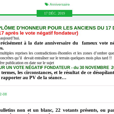
Anniversaire
17
DÉC.
2019
PLÔME D’HONNEUR POUR LES ANCIENS DU 17 
7 après le vote négatif fondateur)
 aujourd’hui.
 précisément à la date anniversaire du fameux vote né
s.
iples reprises les contradictions
éhontées et les zones d’ombre que
oncrètes qu’il devait entraîner sur le terrain quelques mois plus tard !!
 publication en date sur le sujet
UR UN VOTE NÉGATIF FONDATEUR - du 30 NOVEMBRE 2
ermes, les circonstances, et le résultat de ce désopilan
se rapporter au PV de la séance…
2-08
ulletins non et un blanc, 22 votants présents, ou pa