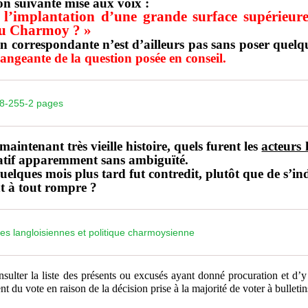
n suivante mise aux voix :
 l’implantation d’une grande surface supérieu
 du Charmoy ? »
ion correspondante n’est d’ailleurs pas sans poser que
angeante de la question posée en
conseil.
08-255-2 pages
maintenant très vieille histoire, quels furent les
acteurs 
atif apparemment sans ambiguïté.
ques mois plus tard fut contredit, plutôt que de s’indig
t à tout rompre ?
s langloisiennes et politique charmoysienne
onsulter la liste des présents ou excusés ayant donné procuration et d’
t du vote en raison de la décision prise à la majorité de voter à bulleti