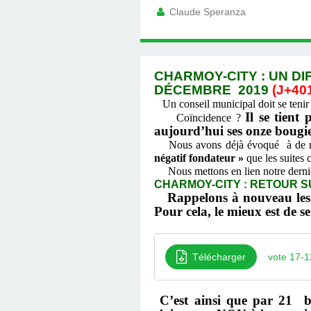
Claude Speranza
CHARMOY-CITY : UN DI
DÉCEMBRE 2019
(J+401
Un conseil municipal doit se tenir
Il se tient
Coïncidence ?
aujourd’hui ses onze bougie
Nous avons déjà évoqué à de mult
négatif fondateur »
que les suites c
Nous mettons en lien notre dernière
CHARMOY-CITY : RETOUR S
Rappelons à nouveau les t
Pour cela, le mieux est de 
Télécharger
vote 17-1
C’est ainsi que par 21 b