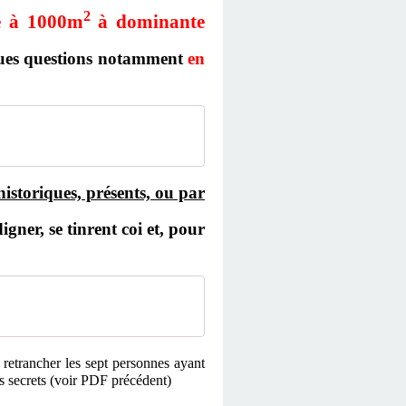
2
re à 1000m
à dominante
lques questions notamment
en
historiques, présents, ou par
ner, se tinrent coi et, pour
y retrancher les sept personnes ayant
ns secrets (voir PDF précédent)