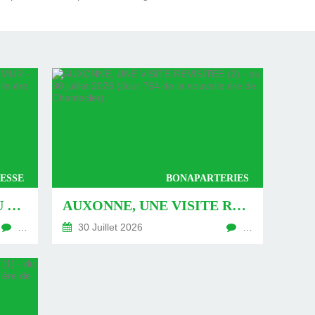
ESSE
BONAPARTERIES
AUXONNE : « DÉFIS » AU PIED DU MUR - DU 04 AOÛT 2026 (JOUR 771 DE LA NOUVELLE ÈRE DE CHANTECLER)
AUXONNE, UNE VISITE REVISITÉE (2) - DU 30 JUILLET 2026 (JOUR 764 DE LA NOUVELLE ÈRE DE CHANTECLER)
…
30 Juillet 2026
…