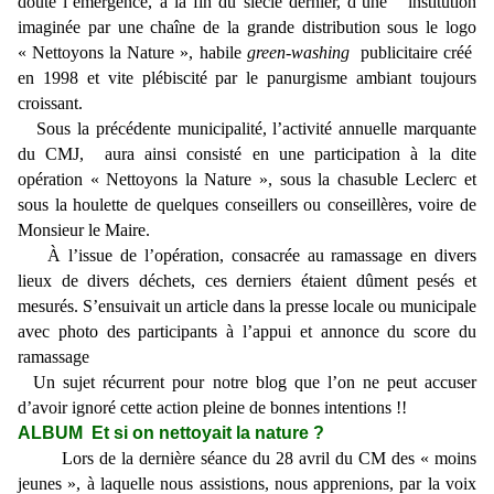
doute l’émergence, à la fin du siècle dernier, d’une institution
imaginée par une chaîne de la grande distribution sous le logo
« Nettoyons la Nature », habile
green-washing
publicitaire créé
en 1998 et vite plébiscité par le panurgisme ambiant toujours
croissant.
Sous la précédente municipalité, l’activité annuelle marquante
du CMJ, aura ainsi consisté en une participation à la dite
opération « Nettoyons la Nature », sous la chasuble Leclerc et
sous la houlette de quelques conseillers ou conseillères, voire de
Monsieur le Maire.
À l’issue de l’opération, consacrée au ramassage en divers
lieux de divers déchets, ces derniers étaient dûment pesés et
mesurés. S’ensuivait un article dans la presse locale ou municipale
avec photo des participants à l’appui et annonce du score du
ramassage
Un sujet récurrent pour notre blog que l’on ne peut accuser
d’avoir ignoré cette action pleine de bonnes intentions !!
ALBUM Et si on nettoyait la nature ?
Lors de la dernière séance du 28 avril du CM des « moins
jeunes », à laquelle nous assistions, nous apprenions, par la voix