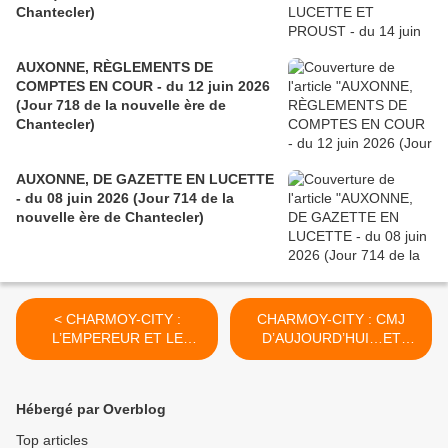
Chantecler)
AUXONNE, RÈGLEMENTS DE
COMPTES EN COUR - du 12 juin 2026
(Jour 718 de la nouvelle ère de
Chantecler)
AUXONNE, DE GAZETTE EN LUCETTE
- du 08 juin 2026 (Jour 714 de la
nouvelle ère de Chantecler)
< CHARMOY-CITY :
CHARMOY-CITY : CMJ
L’EMPEREUR ET LE
D’AUJOURD’HUI…ET
CHANOINE - du 07 mai
D’HIER - du 12 MAI 2021
2021 (J+4524 après le vote
(J+4529 après le vote
négatif fondateur)
négatif fondateur) >
Hébergé par Overblog
Top articles