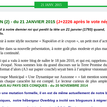
21
JANV.
2015
(2) - du 21 JANVIER 2015
(J+2226 après le vote né
l à notre dernier roi qui perdit la tête un 21 janvier (1793) quand,
ds.
nir à notre idylle nocturne «
Napoléon et le crayon
», un petit mot d’actu
tre dans sa nouvelle présentation, à notre goût plus modeste et plus man
la continuité.
ui a valu à notre blog de naître le 18 juin 2010, et qui est, rappelons-l
t évoqué. Nous sommes loin du grand discours sur la Terre Promise du 
ormat d’alors (A3 sur papier couché) seyait bien à l’ampleur visionnai
oupe Municipal « Une Dynamique sur Auxonne » » fait mention somma
mais chaque caractère lui est compté. Le lecteur curieux de plus ample
NUS AU PAYS DES CONIQUES - du 20 NOVEMBRE 2014
 une mutation formelle, il en est de même actuellement de notre 
hniques, notre hébergeur
Overblog
a incité ses blogueurs à migrer