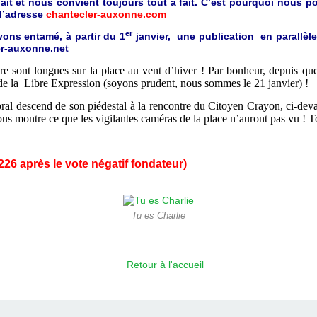
it et nous convient toujours tout à fait. C’est pourquoi nous po
 l’adresse
chantecler-auxonne.com
er
vons entamé, à partir du 1
janvier, une publication en parallèle
er-auxonne.net
re sont longues sur la place au vent d’hiver ! Par bonheur, depuis qu
e la Libre Expression (soyons prudent, nous sommes le 21 janvier) !
al descend de son piédestal à la rencontre du Citoyen Crayon, ci-de
us montre ce que les vigilantes caméras de la place n’auront pas vu ! To
226 après le vote négatif fondateur)
Tu es Charlie
Retour à l'accueil