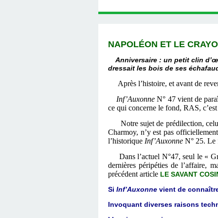
NAPOLÉON ET LE CRAYON 
Anniversaire : un petit clin d’œi
dressait les bois de ses échafau
Après l’histoire, et avant de reve
Inf’Auxonne
N° 47 vient de paraî
ce qui concerne le fond, RAS, c’est 
Notre sujet de prédilection, celui q
Charmoy, n’y est pas officiellemen
l’historique
Inf’Auxonne
N° 25. Le f
Dans l’actuel N°47, seul le « Gr
dernières péripéties de l’affaire, 
précédent article
LE SAVANT COSI
Si
Inf’Auxonne
vient de connaître
Invoquant diverses raisons tec