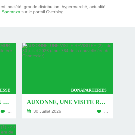
t, société, grande distribution, hypermarché, actualité
e Speranza
sur le portail Overblog
ESSE
BONAPARTERIES
AUXONNE : « DÉFIS » AU PIED DU MUR - DU 04 AOÛT 2026 (JOUR 771 DE LA NOUVELLE ÈRE DE CHANTECLER)
AUXONNE, UNE VISITE REVISITÉE (2) - DU 30 JUILLET 2026 (JOUR 764 DE LA NOUVELLE ÈRE DE CHANTECLER)
…
30 Juillet 2026
…