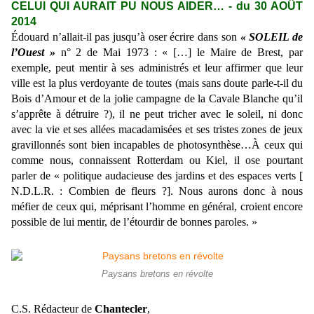
CELUI QUI AURAIT PU NOUS AIDER… - du 30 AOÛT
2014
Édouard n’allait-il pas jusqu’à oser écrire dans son
« SOLEIL de
l’Ouest »
n° 2 de Mai 1973 : « […] le Maire de Brest, par
exemple, peut mentir à ses administrés et leur affirmer que leur
ville est la plus verdoyante de toutes (mais sans doute parle-t-il du
Bois d’Amour et de la jolie campagne de la Cavale Blanche qu’il
s’apprête à détruire ?), il ne peut tricher avec le soleil, ni donc
avec la vie et ses allées macadamisées et ses tristes zones de jeux
gravillonnés sont bien incapables de photosynthèse…À ceux qui
comme nous, connaissent Rotterdam ou Kiel, il ose pourtant
parler de « politique audacieuse des jardins et des espaces verts [
N.D.L.R. : Combien de fleurs ?]. Nous aurons donc à nous
méfier de ceux qui, méprisant l’homme en général, croient encore
possible de lui mentir, de l’étourdir de bonnes paroles. »
Paysans bretons en révolte
C.S. Rédacteur de
Chantecler
,