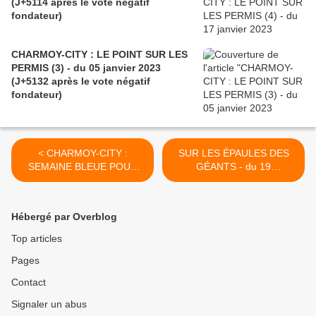
(J+5114 après le vote négatif
fondateur)
CHARMOY-CITY : LE POINT SUR LES
PERMIS (3) - du 05 janvier 2023
(J+5132 après le vote négatif
fondateur)
< CHARMOY-CITY :
SUR LES ÉPAULES DES
SEMAINE BLEUE POUR
GÉANTS - du 19
DES ÉNERGIES ENCORE
OCTOBRE 2015 (J+2497
VERTES - du 14 OCTOBRE
après le vote négatif
2015 (J+2492 après le vote
fondateur) >
Hébergé par Overblog
négatif fondateur)
Top articles
Pages
Contact
Signaler un abus