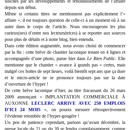
suscités par les développements et rebondissements de l’affaire
depuis son début.
Même si certains titres ne mentionnent pas explicitement l’«
affaire », il est toujours question de celle-ci à un moment où à un
autre dans le corps de l’article. Nous encourageons les plus
curieux(ses) d’entre nos lecteurs(trices) à se reporter aux sources
pour plus de détails et à notre blog, bien entendu.
Dans cette édition augmentée, nous avons choisi de commencer
par la fin : cette brève de chantier laconique tenant en 4 lignes et
accompagnée d’une photo, parue hier dans
Le Bien Public
. Elle
mentionne que le chantier « avance à grands pas » certes, mais
malgré ces bottes de sept lieues, voilà bientôt sept ans que ça dure
et le micro-article ne se prononce toujours pas sur la date
d’ouverture de l’hyper !
De cette brève laconique d’hier, au titre fracassant du 26 mars
2009 annonçant « IMPLANTATION COMMERCIALE À
AUXONNE
LECLERC ARRIVE AVEC
250 EMPLOIS
D’ICI 24 MOIS
», on pourra mesurer rétrospectivement
l’évidente retombée de l’hyper-gougère !
Un peu de patience cependant, parions qu’avant décembre, la
presse locale du 21 ou du 39 se fendra complaisamment, comme