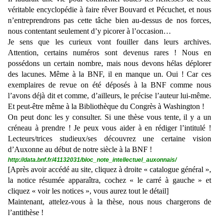
véritable encyclopédie à faire rêver Bouvard et Pécuchet, et nous
n’entreprendrons pas cette tâche bien au-dessus de nos forces,
nous contentant seulement d’y picorer à l’occasion…
Je sens que les curieux vont fouiller dans leurs archives.
Attention, certains numéros sont devenus rares ! Nous en
possédons un certain nombre, mais nous devons hélas déplorer
des lacunes. Même à la BNF, il en manque un. Oui ! Car ces
exemplaires de revue on été déposés à la BNF comme nous
l’avons déjà dit et comme, d’ailleurs, le précise l’auteur lui-même.
Et peut-être même à la Bibliothèque du Congrès à Washington !
On peut donc les y consulter. Si une thèse vous tente, il y a un
créneau à prendre ! Je peux vous aider à en rédiger l’intitulé !
Lecteurs/trices studieux/ses découvrez une certaine vision
d’Auxonne au début de notre siècle à la BNF !
http://data.bnf.fr/41132031/bloc_note_intellectuel_auxonnais/
[Après avoir accédé au site, cliquez à droite « catalogue général »,
la notice résumée apparaîtra, cochez « le carré à gauche » et
cliquez « voir les notices », vous aurez tout le détail]
Maintenant, attelez-vous à la thèse, nous nous chargerons de
l’antithèse !