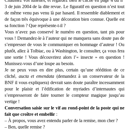
Chaussez vos lunettes, et regardez bien le cliché en page 4 du n°
3 de juin 2004 de la dite revue. Le figuratif en question n’est tout
de même venu pas venu là par hasard. Il ressemble diablement et
de façon très équivoque à une décoration bien connue. Quelle est
sa fonction ? Que représente-t-il ?
Vous n’avez pas conservé le numéro en question, tant pis pour
vous ! Demandez-le à l’auteur qui ne manquera sans doute pas de
s’empresser de vous le communiquer en hommage d’auteur ! Ou
plutôt, allez à Tolbiac, ou à Washington, le consulter, ça vous fera
une sortie ! Vous découvrirez alors l’« insecte » en question !
Munissez-vous d’une loupe au besoin.
Je ne peux vous en dire plus, certain qu’une réédition de ce
cliché,
aucta et emendata
(demandez à un conservateur de la
BNF il vous expliquera) devrait sans doute paraître incessamment
pour le plaisir et l’édification de myriades d’internautes qui
s’empresseront de faire tourner le compteur magique jusqu’au
vertige !
Conversation saisie sur le vif au rond-point de la poste qui ne
fait que croître et embellir
:
– À propos, vous avez entendu parler de la remise, mon cher ?
– Ben, quelle remise ?