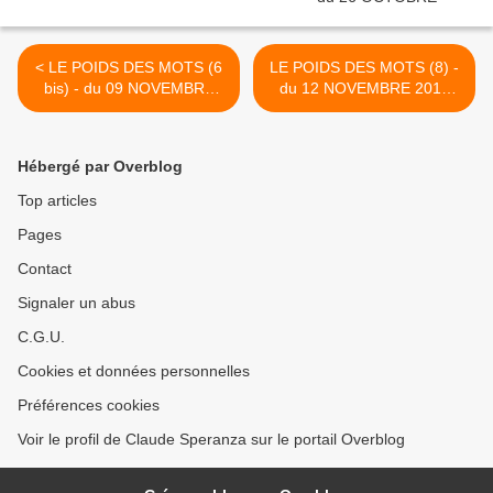
< LE POIDS DES MOTS (6
LE POIDS DES MOTS (8) -
bis) - du 09 NOVEMBRE
du 12 NOVEMBRE 2015
2015 (J+2518 après le vote
(J+2521 après le vote
négatif fondateur)
négatif fondateur) >
Hébergé par Overblog
Top articles
Pages
Contact
Signaler un abus
C.G.U.
Cookies et données personnelles
Préférences cookies
Voir le profil de Claude Speranza sur le portail Overblog