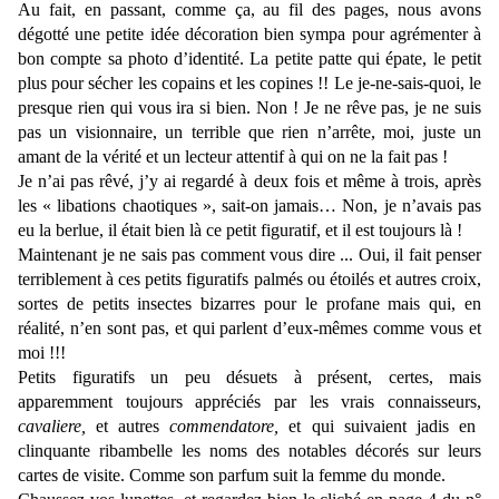
Au fait, en passant, comme ça, au fil des pages, nous avons
dégotté une petite idée décoration bien sympa pour agrémenter à
bon compte sa photo d’identité. La petite patte qui épate, le petit
plus pour sécher les copains et les copines !! Le je-ne-sais-quoi, le
presque rien qui vous ira si bien. Non ! Je ne rêve pas, je ne suis
pas un visionnaire, un terrible que rien n’arrête, moi, juste un
amant de la vérité et un lecteur attentif à qui on ne la fait pas !
Je n’ai pas rêvé, j’y ai regardé à deux fois et même à trois, après
les « libations chaotiques », sait-on jamais… Non, je n’avais pas
eu la berlue, il était bien là ce petit figuratif, et il est toujours là !
Maintenant je ne sais pas comment vous dire ... Oui, il fait penser
terriblement à ces petits figuratifs palmés ou étoilés et autres croix,
sortes de petits insectes bizarres pour le profane mais qui, en
réalité, n’en sont pas, et qui parlent d’eux-mêmes comme vous et
moi !!!
Petits figuratifs un peu désuets à présent, certes, mais
apparemment toujours appréciés par les vrais connaisseurs,
cavaliere,
et autres
commendatore,
et qui suivaient jadis en
clinquante ribambelle les noms des notables décorés sur leurs
cartes de visite. Comme son parfum suit la femme du monde.