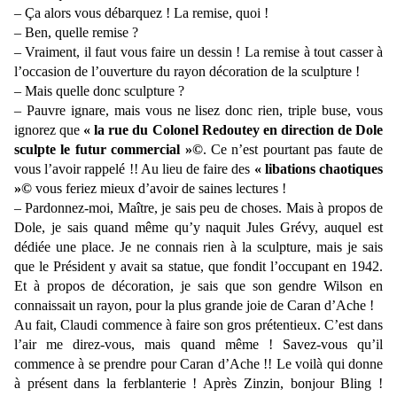
– Ça alors vous débarquez ! La remise, quoi !
– Ben, quelle remise ?
– Vraiment, il faut vous faire un dessin ! La remise à tout casser à
l’occasion de l’ouverture du rayon décoration de la sculpture !
– Mais quelle donc sculpture ?
– Pauvre ignare, mais vous ne lisez donc rien, triple buse, vous
ignorez que
« la rue du Colonel Redoutey en direction de Dole
sculpte le futur commercial »©
. Ce n’est pourtant pas faute de
vous l’avoir rappelé !! Au lieu de faire des
«
libations chaotiques
»©
vous feriez mieux d’avoir de saines lectures !
– Pardonnez-moi, Maître, je sais peu de choses. Mais à propos de
Dole, je sais quand même qu’y naquit Jules Grévy, auquel est
dédiée une place. Je ne connais rien à la sculpture, mais je sais
que le Président y avait sa statue, que fondit l’occupant en 1942.
Et à propos de décoration, je sais que son gendre Wilson en
connaissait un rayon, pour la plus grande joie de Caran d’Ache !
Au fait, Claudi commence à faire son gros prétentieux. C’est dans
l’air me direz-vous, mais quand même ! Savez-vous qu’il
commence à se prendre pour Caran d’Ache !! Le voilà qui donne
à présent dans la ferblanterie ! Après Zinzin, bonjour Bling !