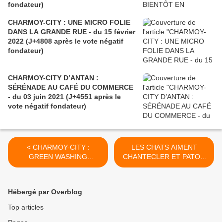
fondateur)
CHARMOY-CITY : UNE MICRO FOLIE
DANS LA GRANDE RUE - du 15 février
2022 (J+4808 après le vote négatif
fondateur)
CHARMOY-CITY D’ANTAN :
SÉRÉNADE AU CAFÉ DU COMMERCE
- du 03 juin 2021 (J+4551 après le
vote négatif fondateur)
< CHARMOY-CITY :
LES CHATS AIMENT
GREEN WASHING
CHANTECLER ET PATOU
PUBLICITAIRE, LE
N’EST PAS JALOUX ! - du
RETOUR - du 15
18 septembre 2018
septembre 2018 (J+3559
(J+3562 après le vote
Hébergé par Overblog
après le vote négatif
négatif fondateur) >
fondateur)
Top articles