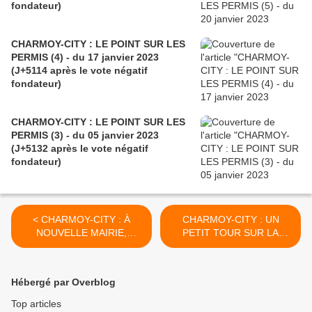
fondateur)
CHARMOY-CITY : LE POINT SUR LES
PERMIS (4) - du 17 janvier 2023
(J+5114 après le vote négatif
fondateur)
CHARMOY-CITY : LE POINT SUR LES
PERMIS (3) - du 05 janvier 2023
(J+5132 après le vote négatif
fondateur)
< CHARMOY-CITY : À
CHARMOY-CITY : UN
NOUVELLE MAIRIE,
PETIT TOUR SUR LA
NOUVEAU MAIRE ? - du 30
GRAND FOIRE (2) - du 02
octobre 2018 (J+3604
novembre 2018 (J+3607
après le vote négatif
après le vote négatif
Hébergé par Overblog
fondateur)
fondateur) >
Top articles