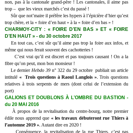
non, pas à la cantonale grand-père ! Les cantonales, il aime pas
trop – que les vieux marchés c’est du passé !
Sûr que not’maire il préfère les hypers à l’épicière d’hier qu’est
trop chère, et la « foire d’en haut » à la « foire d’en bas » !
CHARMOY-CITY : « FOIRE D’EN BAS » ET « FOIRE
D’EN HAUT » - du 30 octobre 2017
En tout cas, c’est sûr qu’il aime pas trop la foire aux infos, et
même qui nous ferait souvent des cachotteries !
C’est vrai qu’il est discret et pas toujours causant ! On a la
fibre qu’on peut, mon bon monsieur !
Le dernier
Hebdo 39
n° 322 du 29 octobre publiait un article
intitulé
« Trois questions à Raoul Langlois »
. Trois questions
relatives à trois serpents de mers (dont celui de l’extension du
port)
GALIONS ET DOUBLONS À L’OMBRE DU BASTION -
du 20 MAI 2016
À propos de la revitalisation du centre-bourg, notre premier
édile nous apprend que
« les travaux débuteront rue Thiers à
l’automne 2019 »
. Autant dire en 2020 !
Conséquence, la revitalisation de la rue Thiers, c’est pas