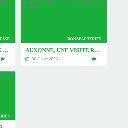
ESSE
BONAPARTERIES
AUXONNE : « DÉFIS » AU PIED DU MUR - DU 04 AOÛT 2026 (JOUR 771 DE LA NOUVELLE ÈRE DE CHANTECLER)
AUXONNE, UNE VISITE REVISITÉE (2) - DU 30 JUILLET 2026 (JOUR 764 DE LA NOUVELLE ÈRE DE CHANTECLER)
…
30 Juillet 2026
…
RIES
AUXONNE, UNE VISITE REVISITÉE (1) - DU 26 JUILLET 2026 (JOUR 762 DE LA NOUVELLE ÈRE DE CHANTECLER)