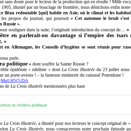
tout sans doute pour le lecteur de la production qui en résulte ! Mille exc
05, illustré par un bouclage de frontière, nous dénichons enfin n
ce fléau redoutable [qui] habite en Asie, où le climat et les habit
 les propos du journal, qui poursuit
« Cet automne le bruit s’est
en Russie »
.
«
r souligner dans la suite, l’originale introduction du concept de…
-être en parlerait-on davantage si l’empire des tsars 
. »
t en Allemagne, les Conseils d’hygiène se sont réunis pour rass
nous parle.
ra politique
»
dont souffre la Sainte Russie ?
ble épidémie « nihiliste » dont
La Croix Illustrée
du 23 juillet nous
sur un porte-avions ! – la fameuse mutinerie du cuirassé Potemkine !
v=MuUtf5j7cDA
ons de
La Croix illustrée
mentionnées plus haut
orbus et choléra politique
de
La Croix Illustrée
, a illustré pour nos lecteurs le concept original de 
selon
La Croix Illustrée
, nous consacrerons notre prochain épisode a