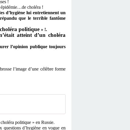
uses !
otre épidémie…de choléra !
udes d’hygiène lui entretiennent un
 répandu que le terrible fantôme
 choléra politique
» !.
n’était atteint d’un choléra
urer l’opinion publique toujours
 brosse l’image d’une célèbre forme
« choléra politique » en Russie.
ux questions d’hygiène en vogue en