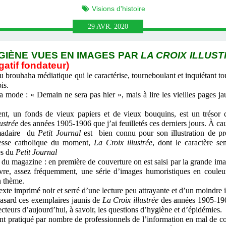
Visions d'histoire
29
AVR.
2020
YGIÈNE VUES EN IMAGES PAR
LA CROIX ILLUS
gatif fondateur)
 brouhaha médiatique qui le caractérise, tourneboulant et inquiétant to
is.
ode : « Demain ne sera pas hier », mais à lire les vieilles pages jau
.
un fonds de vieux papiers et de vieux bouquins, est un trésor de 
lustrée
des années 1905-1906 que j’ai feuilletés ces derniers jours. À 
madaire du
Petit Journal
est bien connu pour son illustration de p
resse catholique du moment,
La Croix illustrée
, dont le caractère sen
es du
Petit Journal
u magazine : en première de couverture on est saisi par la grande imag
re, assez fréquemment, une série d’images humoristiques en couleu
n thème.
te imprimé noir et serré d’une lecture peu attrayante et d’un moindre i
asard ces exemplaires jaunis de
La
Croix illustrée
des années 1905-1906
cteurs d’aujourd’hui, à savoir, les questions d’hygiène et d’épidémies.
t pratiqué par nombre de professionnels de l’information en mal de cop