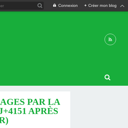
Connexion
+
Créer mon blog
MAGES PAR LA
(J+4151 APRÈS
R)