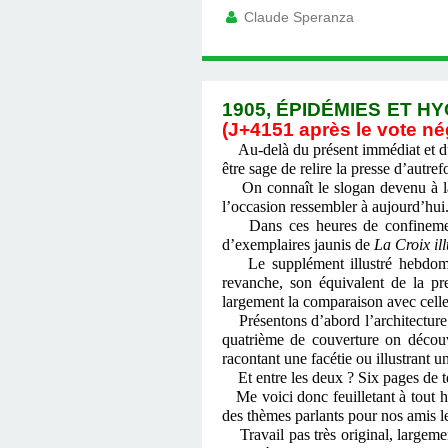
Claude Speranza
1905, ÉPIDÉMIES ET H
(J+4151 après le vote né
Au-delà du présent immédiat et du
être sage de relire la presse d’autrefo
On connaît le slogan devenu à la m
l’occasion ressembler à aujourd’hui
Dans ces heures de confinement, 
d’exemplaires jaunis de
La
Croix il
Le supplément illustré hebdo
revanche, son équivalent de la p
largement la comparaison avec cell
Présentons d’abord l’architecture d
quatrième de couverture on découv
racontant une facétie ou illustrant u
Et entre les deux ? Six pages de tex
Me voici donc feuilletant à tout h
des thèmes parlants pour nos amis le
Travail pas très original, largemen