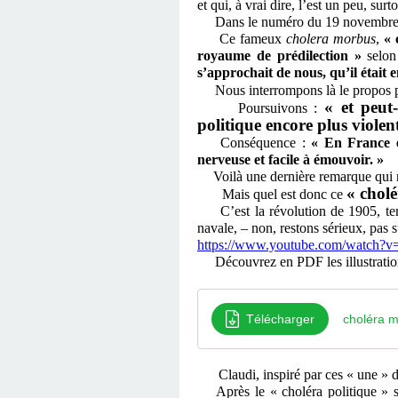
et qui, à vrai dire, l’est un peu, sur
Dans le numéro du 19 novembre 19
Ce fameux
cholera morbus
,
« 
royaume de prédilection »
selon
s’approchait de nous, qu’il était 
Nous interrompons là le propos pou
« et peut
Poursuivons :
politique encore plus violent
Conséquence :
« En France e
nerveuse et facile à émouvoir. »
Voilà une dernière remarque qui 
« cholé
Mais quel est donc ce
C’est la révolution de 1905, terri
navale, – non, restons sérieux, pas 
https://www.youtube.com/watch?
Découvrez en PDF les illustrati
Télécharger
choléra m
Claudi, inspiré par ces « une » 
Après le « choléra politique » 