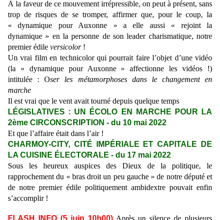
À la faveur de ce mouvement irrépressible, on peut à présent, sans
trop de risques de se tromper, affirmer que, pour le coup, la
« dynamique pour Auxonne » a elle aussi « rejoint la
dynamique » en la personne de son leader charismatique, notre
premier édile
versicolor
!
Un vrai film en technicolor qui pourrait faire l’objet d’une vidéo
(la « dynamique pour Auxonne » affectionne les vidéos !)
intitulée : O
ser les métamorphoses dans le changement en
marche
Il est vrai que le vent avait tourné depuis quelque temps
LÉGISLATIVES : UN ÉCOLO EN MARCHE POUR LA
2ème CIRCONSCRIPTION - du 10 mai 2022
Et que l’affaire était dans l’air !
CHARMOY-CITY, CITÉ IMPÉRIALE ET CAPITALE DE
LA CUISINE ÉLECTORALE - du 17 mai 2022
Sous les heureux auspices des Dieux de la politique, le
rapprochement du « bras droit un peu gauche » de notre député et
de notre premier édile politiquement ambidextre pouvait enfin
s’accomplir !
FLASH INFO (5 juin
10
h
00
)
Après
un silence de plusieurs