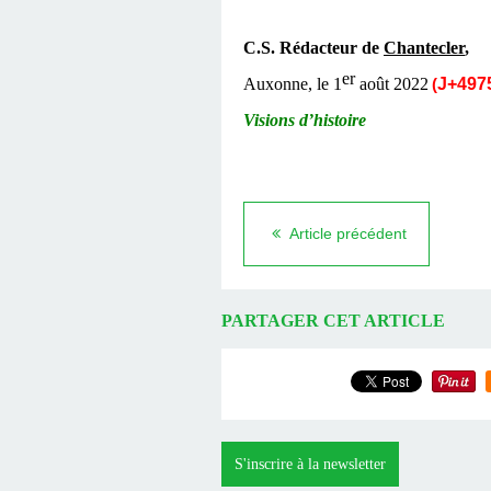
C.S. Rédacteur de
Chantecler
,
er
Auxonne, le 1
août
2022
J+4
9
7
(
Visions d’histoire
Article précédent
PARTAGER CET ARTICLE
S'inscrire à la newsletter