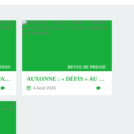
ANTAN
REVUE DE PRESSE
16 JUILLET 1939, BONAPARTE À LA FÊTE (1) - DU 09 AOÛT 2026 (JOUR 774 DE LA NOUVELLE ÈRE DE CHANTECLER)
AUXONNE : « DÉFIS » AU PIED DU MUR - DU 04 AOÛT 2026 (JOUR 771 DE LA NOUVELLE ÈRE DE CHANTECLER)
…
4 Août 2026
…