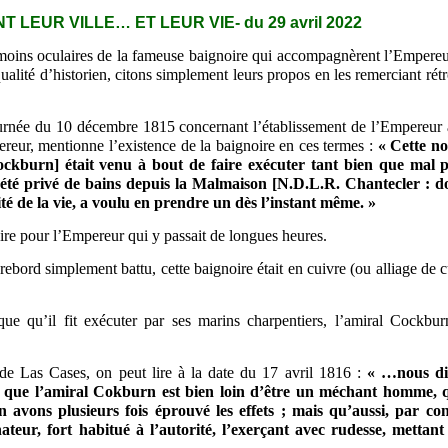
 LEUR VILLE… ET LEUR VIE
- du
29 avril
2022
oins oculaires de la fameuse baignoire qui accompagnèrent l’Empereur 
qualité d’historien, citons simplement leurs propos en les remerciant r
ournée du 10 décembre 1815 concernant l’établissement de l’Empereu
ereur,
mentionne l’existence de la baignoire en ces termes :
« Cette no
ockburn] était venu à bout de faire exécuter tant bien que mal p
été privé de bains depuis la Malmaison [N.D.L.R. Chantecler : do
ité de la vie, a voulu en prendre un dès l’instant même. »
ire pour l’Empereur qui y passait de longues heures.
 rebord
simplement
battu, cette baignoire était en cuivre (ou alliage d
que qu’il fit exécuter par ses marins charpentiers,
l’amiral Cockbu
de Las Cases, on peut lire à la date du 17 avril 1816 :
« …nous dir
, que l’amiral Cokburn est bien loin d’être un méchant homme, q
n avons plusieurs fois éprouvé les effets ; mais qu’aussi, par co
nateur, fort habitué à l’autorité, l’exerçant avec rudesse, mettant