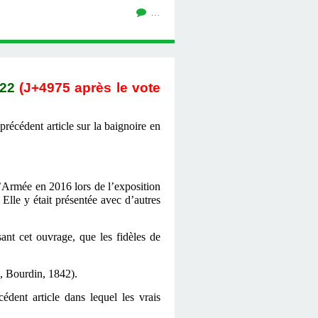
…
22
(J+4
975
après le vote
précédent article
sur
la baignoire en
 l’Armée
en
2016 lors de l’exposition
Elle y était présentée avec d’autres
sant
cet
ouvrage, que les fidèles de
s, Bourdin, 1842).
cédent article
dans lequel
les vrais