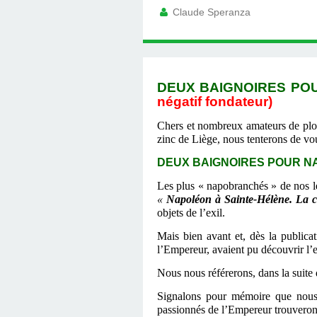
Claude Speranza
DEUX BAIGNOIRES PO
négatif fondateur)
Chers et nombreux amateurs de plomb
zinc de Liège, nous tenterons de vou
DEUX BAIGNOIRES POUR N
Les plus «
napobranchés »
de nos l
«
Napoléon à Sainte-Hélène. La 
objets de l’exil.
Mais bien avant et, dès la public
l’Empereur, avaient pu découvrir l’e
N
ous nous référerons, dans la suite 
Signalons
pour mémoire que nous en
passionnés de l’Empereur trouvero