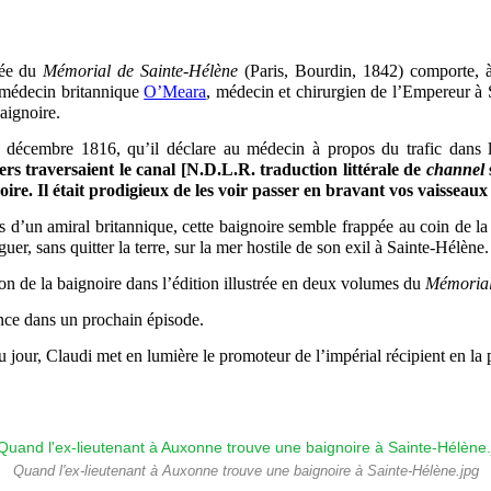
rée
du
Mémorial de Sainte-Hélène
(Paris, Bourdin, 1842) comporte, 
médecin britannique
O’Meara
, médecin et chirurgien de l’Empereur à
aignoire.
 décembre 1816, qu’il déclare au médecin à propos du trafic dans
rs traversaient le canal [N.D.L.R. traduction littérale de
channel
oire. Il était prodigieux de les voir passer en bravant vos vaissea
s d’un amiral britannique, cette baignoire semble frappée au coin de la 
er, sans quitter la terre, sur la mer hostile de son exil à Sainte-Hélène.
on de la baignoire dans l’édition illustrée en deux volumes d
u
Mémoria
ence dans un prochain épisode.
du jour, Claudi
met en lumière le promoteur de l’impérial récipient en la
Quand l'ex-lieutenant à Auxonne trouve une baignoire à Sainte-Hélène.jpg