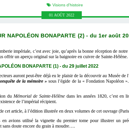
Visions d'histoire
01
AOÛT
2022
UR NAPOLÉON BONAPARTE (2)
- du
1er août
20
erie impériale, c’est avec joie, qu’après la bonne réception de notre 
s offrir un aperçu original sur la baignoire en cuivre de Sainte-Hélène.
APOLÉON BONAPARTE (1)
- du
29 juillet
2022
ecteurs auront peut-être déjà eu le plaisir de la découvrir au Musée de
conquête de la mémoire »
sous l’égide de la « Fondation Napoléon ». 
ation du
Mémorial de Sainte-Hélène
dans les années 1820, c’est
en li
xistence de l’impérial récipient.
de cet article, à l’édition illustrée en deux volumes de cet ouvrage (Pari
 avions utilisé la vignette du premier tome pour illustrer un pré
nt sans doute encore du grain à moudre….