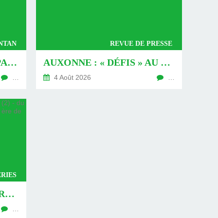
ANTAN
REVUE DE PRESSE
16 JUILLET 1939, BONAPARTE À LA FÊTE (1) - DU 09 AOÛT 2026 (JOUR 774 DE LA NOUVELLE ÈRE DE CHANTECLER)
AUXONNE : « DÉFIS » AU PIED DU MUR - DU 04 AOÛT 2026 (JOUR 771 DE LA NOUVELLE ÈRE DE CHANTECLER)
…
4 Août 2026
…
RIES
AUXONNE, UNE VISITE REVISITÉE (2) - DU 30 JUILLET 2026 (JOUR 764 DE LA NOUVELLE ÈRE DE CHANTECLER)
…