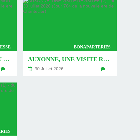
ESSE
BONAPARTERIES
AUXONNE : « DÉFIS » AU PIED DU MUR - DU 04 AOÛT 2026 (JOUR 771 DE LA NOUVELLE ÈRE DE CHANTECLER)
AUXONNE, UNE VISITE REVISITÉE (2) - DU 30 JUILLET 2026 (JOUR 764 DE LA NOUVELLE ÈRE DE CHANTECLER)
…
30 Juillet 2026
…
RIES