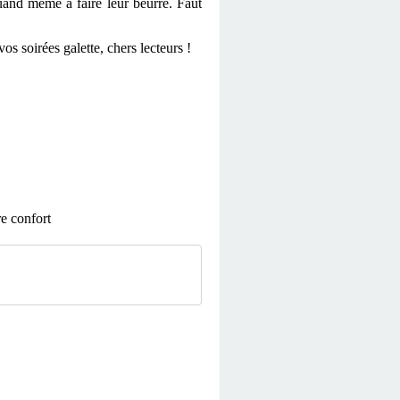
quand même à faire leur beurre. Faut
s soirées galette, chers lecteurs !
re confort