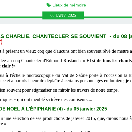
Lieux de mémoire
08
JANV.
2025
ÈS CHARLIE, CHANTECLER SE SOUVIENT -
du 08 j
r)
st à présent un vieux coq que d'aucuns ont bien souvent rêvé de mettre a
runtée au coq Chantecler d'Edmond Rostand :
« Et si de tous les chants
 clair !»
s à l'échelle microscopique du Val de Saône porte à l'occasion la lum
ce et a parfois l'heur de déplaîre à certains personnages en lumière, je 
 bien souvent pour stigmatiser en miroir les travers de notre temps.
rtiques » qui ont meublé sa trêve des confiseurs....
OËL À L'ÉPIPHANIE (4) - du 05 janvier 2025
r une sélection de ses productions de janvier 2015, que, dirons-nous 
re ».