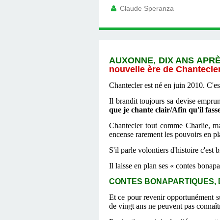
Claude Speranza
AUXONNE, DIX ANS APR
nouvelle ère de Chantecle
Chantecler est né en juin 2010. C'e
Il brandit toujours sa devise emp
que je chante clair/Afin qu'il fasse
Chantecler tout comme Charlie, mai
encense rarement les pouvoirs en pla
S'il parle volontiers d'histoire c'est
Il laisse en plan ses « contes bonapa
CONTES BONAPARTIQUES, DE N
Et ce pour revenir opportunément su
de vingt ans ne peuvent pas connaît