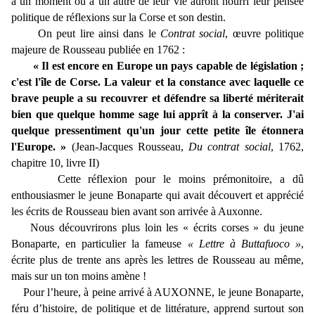
à un moment ou à un autre de leur vie auront nourri leur pensée
politique de réflexions sur la Corse et son destin.
On peut lire ainsi dans le
Contrat social
, œuvre politique
majeure de Rousseau publiée en 1762 :
« Il est encore en Europe un pays capable de législation ;
c'est l'île de Corse. La valeur et la constance avec laquelle ce
brave peuple a su recouvrer et défendre sa liberté mériterait
bien que quelque homme sage lui apprît à la conserver. J'ai
quelque pressentiment qu'un jour cette petite île étonnera
l'Europe. »
(Jean-Jacques Rousseau,
Du contrat social
, 1762,
chapitre 10, livre II)
Cette réflexion pour le moins prémonitoire, a dû
enthousiasmer le jeune Bonaparte qui avait découvert et apprécié
les écrits de Rousseau bien avant son arrivée à Auxonne.
Nous découvrirons plus loin les « écrits corses » du jeune
Bonaparte, en particulier la fameuse
« Lettre à Buttafuoco »
,
écrite plus de trente ans après les lettres de Rousseau au même,
mais sur un ton moins amène !
Pour l’heure, à peine arrivé à AUXONNE, le jeune Bonaparte,
féru d’histoire, de politique et de littérature, apprend surtout son