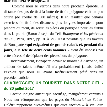
mais tout cela se dissipe…. »
Comme nous le verrons dans notre prochain épisode, la
distance des pas de tir à la butte de tir du polygone était un peu
courte (de l’ordre de 500 mètres). Il en résultait que certains
exercices de tir à des distances plus longues imposaient, pour
prendre du recul, de sortir les pièces du polygone pour les établir
dans la prairie (Baron Joseph du Teil,
Bonaparte et les généraux
du Teil
, Paris, 1897, pp. 76 à 79). Il est possible que les travaux
de Bonaparte «
qui exigeaient de grands calculs et, pendant dix
jours, à la tête de deux cents hommes »
aient été imposés par
cette nécessité de déplacer des pièces hors du polygone.
Indéniablement, Bonaparte devait se montrer, à Auxonne, un
artilleur de talent, même s’il n’a probablement jamais réalisé
l’exploit que nous lui avons facétieusement prêté dans un
précédent article !
CHARMOY-CITY, UN TOURISTE DANS NOTRE CIEL -
du 30 juillet 2017
Facétie indigne autant que sacrilège, maugréeront certains !
Nous leur rétorquerons que les pages du
Mémorial de Sainte-
Hélène
rapportent elles-mêmes quelques facéties – à vrai dire