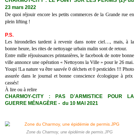
CHARMOY-CITY
: LE POINT SUR LES PERMIS (2)
- du
23 mars
2022
De quoi réjouir encore les petits commerces de la Grande rue en
plein lifting !
P.S.
Les hirondelles
tardent à revenir
dans notre ciel…, mais, à la
bonne heure, les rites de nettoyage
urbain malin
sont de retour.
Entre mille réjouissances printanières, le facebook de notre bonne
ville annonce une opération « Nettoyons la Ville »
pour
le 26 mai.
Youpi !La nature va être sauvée 0 déchets et 0 pesticides !!! Photo
assurée dans le journal et bonne conscience écologique à prix
cassés!
À
lire ou à relire
CHARMOY-CITY : PAS D’ARMISTICE POUR LA
GUERRE MÉNAGÈRE - du 10 MAI 2021
Zone du Charmoy, une épidémie de permis.JPG