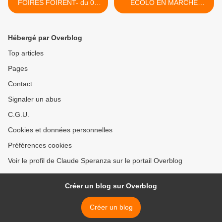
FOIRES FOIRENT- du 04
ÉCOLO EN MARCHE
mai 2022 (J+4886 après le
POUR LA 2ème
vote négatif fondateur)
CIRCONSCRIPTION - du
10 mai 2022 (J+4892 après
Hébergé par Overblog
le vote négatif fondateur) >
Top articles
Pages
Contact
Signaler un abus
C.G.U.
Cookies et données personnelles
Préférences cookies
Voir le profil de Claude Speranza sur le portail Overblog
Créer un blog sur Overblog
Créer un blog