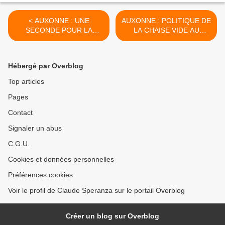
< AUXONNE : UNE
AUXONNE : POLITIQUE DE
SECONDE POUR LA
LA CHAISE VIDE AU
BINETTE À THÉRÈSE -
CONSEIL ? - du 16 février
du 12 février 2023 (J+5534
2023 (J+5538 après le vote
après le vote négatif
négatif fondateur) >
Hébergé par Overblog
fondateur)
Top articles
Pages
Contact
Signaler un abus
C.G.U.
Cookies et données personnelles
Préférences cookies
Voir le profil de Claude Speranza sur le portail Overblog
Créer un blog sur Overblog