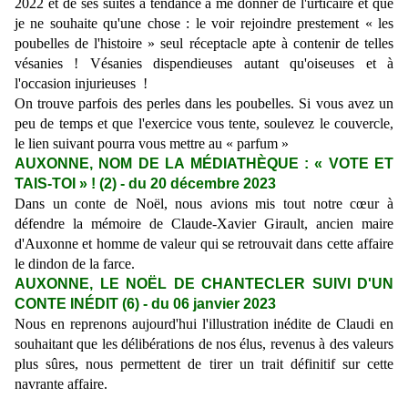
2022 et de ses suites a tendance à me donner de l'urticaire et que
je ne souhaite qu'une chose : le voir rejoindre prestement « les
poubelles de l'histoire » seul réceptacle apte à contenir de telles
vésanies ! Vésanies dispendieuses autant qu'oiseuses et à
l'occasion injurieuses !
On trouve parfois des perles dans les poubelles. Si vous avez un
peu de temps et que l'exercice vous tente, soulevez le couvercle,
le lien suivant pourra vous mettre au « parfum »
AUXONNE, NOM DE LA MÉDIATHÈQUE : « VOTE ET
TAIS-TOI » ! (2) - du 20 décembre 2023
Dans un conte de Noël, nous avions mis tout notre cœur à
défendre la mémoire de Claude-Xavier Girault, ancien maire
d'Auxonne et homme de valeur qui se retrouvait dans cette affaire
le dindon de la farce.
AUXONNE, LE NOËL DE CHANTECLER SUIVI D'UN
CONTE INÉDIT (6) - du 06 janvier 2023
Nous en reprenons aujourd'hui l'illustration inédite de Claudi en
souhaitant que les délibérations de nos élus, revenus à des valeurs
plus sûres, nous permettent de tirer un trait définitif sur cette
navrante affaire.