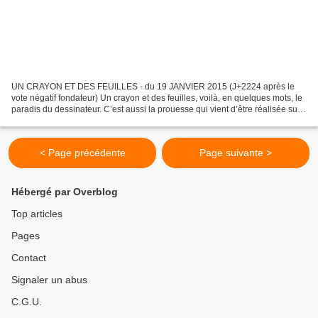
UN CRAYON ET DES FEUILLES - du 19 JANVIER 2015 (J+2224 après le
vote négatif fondateur) Un crayon et des feuilles, voilà, en quelques mots, le
paradis du dessinateur. C’est aussi la prouesse qui vient d’être réalisée sur
la Place d’Armes de notre bonne...
< Page précédente
Page suivante >
Hébergé par Overblog
Top articles
Pages
Contact
Signaler un abus
C.G.U.