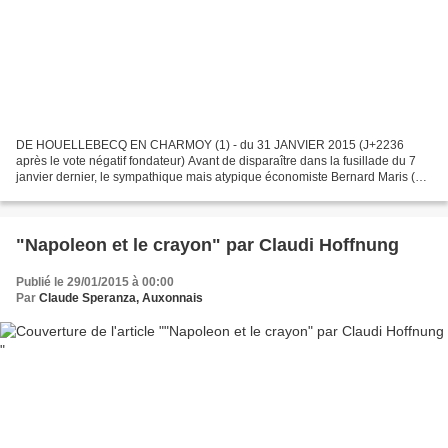
DE HOUELLEBECQ EN CHARMOY (1) - du 31 JANVIER 2015 (J+2236
après le vote négatif fondateur) Avant de disparaître dans la fusillade du 7
janvier dernier, le sympathique mais atypique économiste Bernard Maris (qui
signait Oncle Bernard à Charlie Hebdo)...
"Napoleon et le crayon" par Claudi Hoffnung
Publié le 29/01/2015 à 00:00
Par
Claude Speranza, Auxonnais